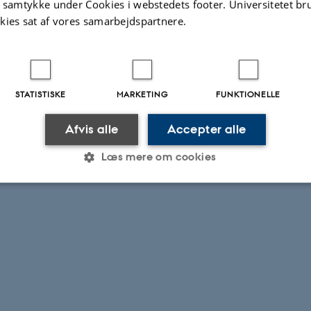
t samtykke under Cookies i webstedets footer. Universitetet br
kies sat af vores samarbejdspartnere.
STATISTISKE
MARKETING
FUNKTIONELLE
Afvis alle
Accepter alle
Læs mere om cookies
Statistiske
Marketing
Funktionelle
es hjælper med at gøre hjemmesiden brugbar ved at aktiv
nktioner som navigation mm. Hjemmesiden kan ikke funge