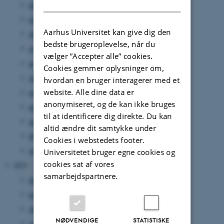
DANISH
december 2024
(9 poster)
november 2024
(18 poster)
Aarhus Universitet kan give dig den
oktober 2024
(19 poster)
bedste brugeroplevelse, når du
september 2024
(8 poster)
vælger ”Accepter alle” cookies.
august 2024
(7 poster)
Cookies gemmer oplysninger om,
juni 2024
(9 poster)
hvordan en bruger interagerer med et
website. Alle dine data er
maj 2024
(7 poster)
anonymiseret, og de kan ikke bruges
april 2024
(24 poster)
til at identificere dig direkte. Du kan
marts 2024
(7 poster)
altid ændre dit samtykke under
februar 2024
(3 poster)
Cookies i webstedets footer.
januar 2024
(8 poster)
Universitetet bruger egne cookies og
cookies sat af vores
2023
samarbejdspartnere.
december 2023
(12 poster)
november 2023
(25 poster)
oktober 2023
(18 poster)
NØDVENDIGE
STATISTISKE
september 2023
(7 poster)