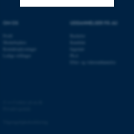
Nødvendige
Statistiske
Marketing
OM OS
UDDANNELSER PÅ AU
Funktionelle
Uklassificerede
Profil
Bachelor
Medarbejdere
Kandidat
Kontaktoplysninger
Ingeniør
Nødvendige cookies hjælper
Ledige stillinger
Ph.d.
med at gøre hjemmesiden
Efter- og videreuddannelse
brugbar ved at aktivere nogle
grundlæggende funktioner
som navigation mm.
Hjemmesiden kan ikke
fungerer uden disse cookies.
©
—
Cookies på au.dk
Privatlivspolitik
Tilgængelighedserklæring
Navn
Udbyder / Domæne
be_typo_user
TYPO3 Association