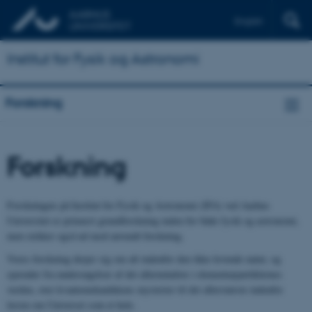
English
Institut for Fysik og Astronomi
Forskning
Forskning
Forskningen på Institut for Fysik og Astronomi (IFA) ved Aarhus
Universitet er primært grundforskning inden for både fysik og astronomi,
men rækker også ud mod anvendt forskning.
Vores forskning drejer sig om alt indenfor den ikke-levende natur, og
spænder fra undersøgelser af det allermindste i elementarpartiklernes
verden, over kvantemekanikkens mysterier til det allerstørste indenfor
læren om Universet som et hele.