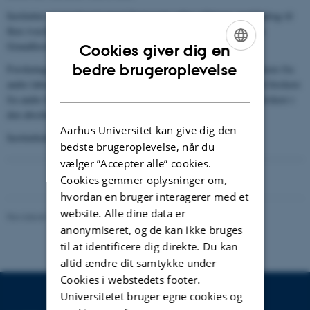
Instituttet er organiseret meget homogent, uden sektioner, med bidrag til
flere tværfaglige centre og 1 centre of excellence under Danmarks
Grundforskningsfond.
Cookies giver dig en
ENGLISH
bedre brugeroplevelse
Forskningen finder i vid udstrækning sted i samarbejde med forskere fra
andre laboratorier både i indland og udland, er ofte i samspil med forskere
DANISH
fra andre forskningsområder, og på adskillige områder er IFAs forskere i
den absolutte verdenselite.
Aarhus Universitet kan give dig den
Institutleder Ulrik Ingerslev Uggerhøj
bedste brugeroplevelse, når du
vælger ”Accepter alle” cookies.
Cookies gemmer oplysninger om,
hvordan en bruger interagerer med et
website. Alle dine data er
Revideret 06.10.2025
-
web@phys.au.dk
anonymiseret, og de kan ikke bruges
til at identificere dig direkte. Du kan
altid ændre dit samtykke under
Cookies i webstedets footer.
Universitetet bruger egne cookies og