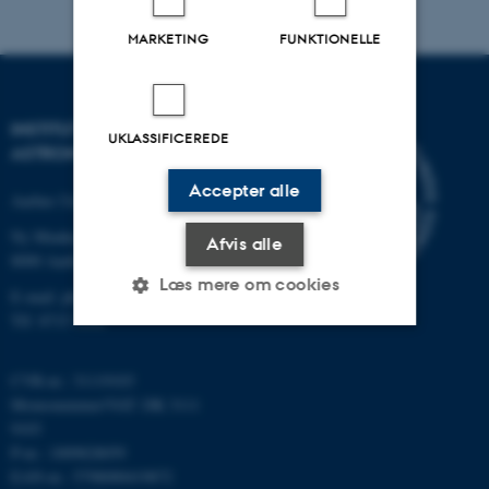
MARKETING
FUNKTIONELLE
INSTITUT FOR FYSIK OG
UKLASSIFICEREDE
ASTRONOMI
Accepter alle
Aarhus Universitet
Ny Munkegade 120
Afvis alle
8000 Aarhus C
Læs mere om cookies
E-mail: phys@au.dk
Tlf: 8715 5696
Nødvendige
Statistiske
Marketing
CVR-nr.: 31119103
Momsnummer/VAT: DK 3111
Funktionelle
Uklassificerede
9103
P-nr.: 1009828059
EAN-nr.: 5798000419872