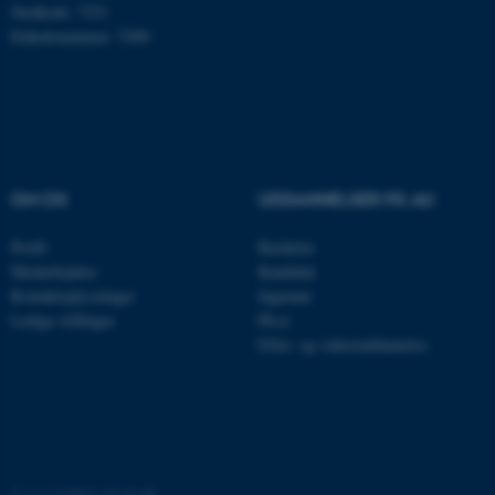
Nødvendige cookies hjælper
Stedkode: 7251
Enhedsnummer: 5200
med at gøre hjemmesiden
brugbar ved at aktivere nogle
grundlæggende funktioner
som navigation mm.
Hjemmesiden kan ikke
fungerer uden disse cookies.
OM OS
UDDANNELSER PÅ AU
Profil
Bachelor
Navn
Udbyder / Domæne
Medarbejdere
Kandidat
Kontaktoplysninger
Ingeniør
be_typo_user
TYPO3 Association
.au.dk
Ledige stillinger
Ph.d.
Efter- og videreuddannelse
fe_typo_user
Typo3 Association
.au.dk
©
—
Cookies på au.dk