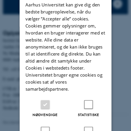
Aarhus Universitet kan give dig den
bedste brugeroplevelse, når du
vælger ”Accepter alle” cookies.
Cookies gemmer oplysninger om,
Oplysninger om Instituttet
hvordan en bruger interagerer med et
website. Alle dine data er
Institut for Fysik og Astronomi
Aarhus Universitet
anonymiseret, og de kan ikke bruges
Ny Munkegade 120
til at identificere dig direkte. Du kan
8000 Aarhus C
altid ændre dit samtykke under
Cookies i webstedets footer.
Tlf: +45 8715 5696
Universitetet bruger egne cookies og
E-mail: phys@au.dk
cookies sat af vores
CVR-nr: 31119103
samarbejdspartnere.
P-nr: 1009828059
EAN-nr: 5798000419872
Stedkode: 7251
NØDVENDIGE
STATISTISKE
Revideret 13.11.2025
-
web@phys.au.dk