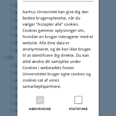
juli 2023
(1 post)
Aarhus Universitet kan give dig den
juni 2023
(17 poster)
bedste brugeroplevelse, når du
maj 2023
(10 poster)
vælger ”Accepter alle” cookies.
april 2023
(12 poster)
Cookies gemmer oplysninger om,
marts 2023
(17 poster)
hvordan en bruger interagerer med et
februar 2023
(7 poster)
website. Alle dine data er
anonymiseret, og de kan ikke bruges
januar 2023
(7 poster)
til at identificere dig direkte. Du kan
2022
altid ændre dit samtykke under
december 2022
(8 poster)
Cookies i webstedets footer.
november 2022
(17 poster)
Universitetet bruger egne cookies og
cookies sat af vores
oktober 2022
(13 poster)
samarbejdspartnere.
september 2022
(6 poster)
august 2022
(2 poster)
juni 2022
(15 poster)
NØDVENDIGE
STATISTISKE
maj 2022
(16 poster)