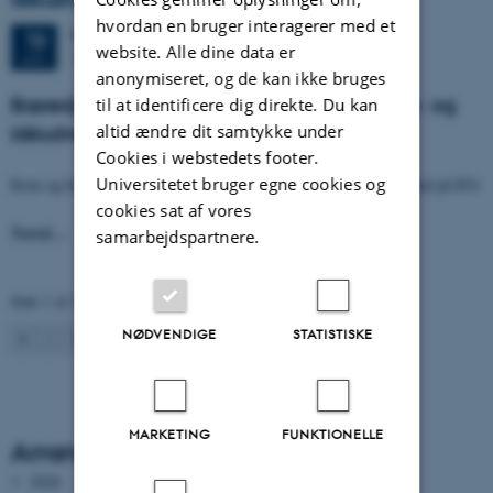
hvordan en bruger interagerer med et
Torsdag
13.
juni 2019,
kl. 11:00
13
website. Alle dine data er
1525-626
JUN.
anonymiseret, og de kan ikke bruges
Bæredygtighed på IFA og AU – informations- og
til at identificere dig direkte. Du kan
altid ændre dit samtykke under
idéudvekslingsmøde
Cookies i webstedets footer.
Universitetet bruger egne cookies og
Kom og hør hvad der rører sig og del dine idéer om bæredygtighed på IFA
cookies sat af vores
Torsd…
samarbejdspartnere.
Side 1 af 2
NØDVENDIGE
STATISTISKE
1
2
Næste
MARKETING
FUNKTIONELLE
Arrangementsarkiv
2026