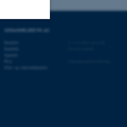
UDDANNELSER PÅ AU
Uklassificerede
Bachelor
©
—
Cookies på au.dk
Kandidat
Privatlivspolitik
ere nogle
Ingeniør
rer uden disse
Ph.d.
Tilgængelighedserklæring
Efter- og videreuddannelse
 vores CMS-udbyder,
identificere en backend-
bruger er logget ind i
rbundet med Typo3-
emet. Det bruges generelt