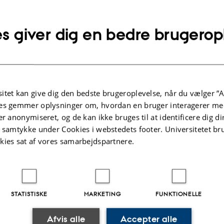
s giver dig en bedre brugerop
plysninger om arrangementet
DSPUNKT
andag 8. april 2019,
kl. 17:00 - 19:00
lføj til kalender
itet kan give dig den bedste brugeroplevelse, når du vælger ”A
ED
es gemmer oplysninger om, hvordan en bruger interagerer med
s. Aud.
er anonymiseret, og de kan ikke bruges til at identificere dig d
t samtykke under Cookies i webstedets footer. Universitetet br
kies sat af vores samarbejdspartnere.
STATISTISKE
MARKETING
FUNKTIONELLE
.2025
-
web@phys.au.dk
Afvis alle
Accepter alle