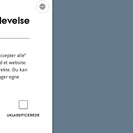
levelse
ENGLISH
DANISH
ccepter alle”
 et website.
irekte. Du kan
uger egne
UKLASSIFICEREDE