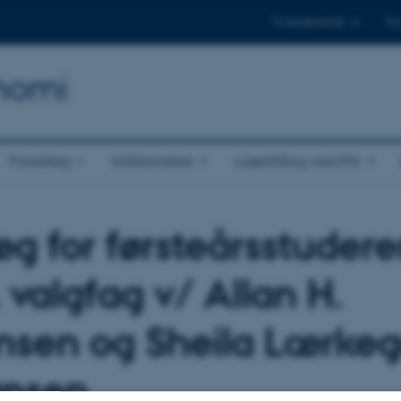
Til studerende
Til
onomi
Foredrag
Uddannelse
Ligestilling ved IFA
g for førsteårsstuder
 valgfag v/ Allan H.
nsen og Sheila Lærke
ansen