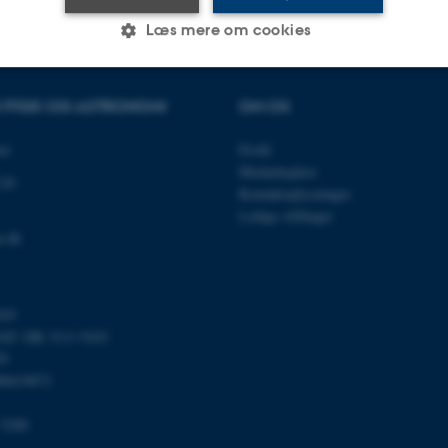
Læs mere om cookies
R FYSIK OG ASTRONOMI
OM OS
Statistiske
Marketing
Funktionelle
et
Profil
Medarbejdere
120
es hjælper med at gøre hjemmesiden brugbar ved at aktiv
Kontaktoplysninger
nktioner som navigation mm. Hjemmesiden kan ikke funge
Ledige stillinger
u.dk
103
Udbyder / Domæne
Udløb
Beskrivelse
T: DK 3111 9103
30
Denne cookie sættes af
TYPO3 Association
59
minutter
TYPO3, og bruges til at 
.au.dk
00419872
session, når en backend-
TYPO3 eller Frontend.
 5200
30
Dette cookienavn er fo
Typo3 Association
minutter
webindholdsstyringssyst
.au.dk