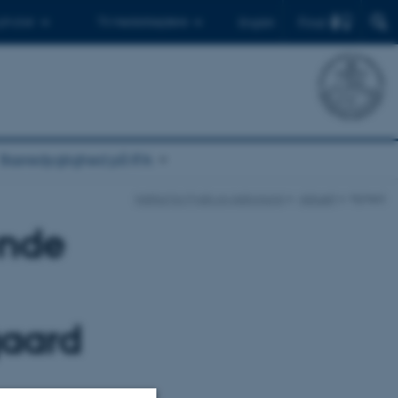
Find
 ph.d.er
Til medarbejdere
English
Bæredygtighed på IFA
Institut for Fysik og Astronomi
Aktuelt
Nyhed
ende
gaard