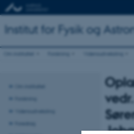
Institut for Fysik og Astr
Om instituttet
Forskning
Vidensudveksling
Oplæ
Om instituttet
vedr.
Forskning
Søre
Vidensudveksling
Foredrag
Joh