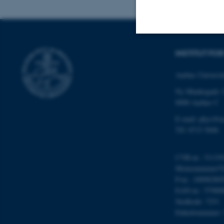
INSTITUT FO
Nødvendige
Aarhus Universit
Ny Munkegade 
Nødvendige cooki
8000 Aarhus C
grundlæggende fu
E-mail: phys@a
cookies.
Tlf: 8715 5696
CVR-nr.: 31119
Navn
Momsnummer/VA
be_typo_user
P-nr.: 10098280
EAN-nr.: 57980
Stedkode: 7251
Enhedsnummer:
fe_typo_user