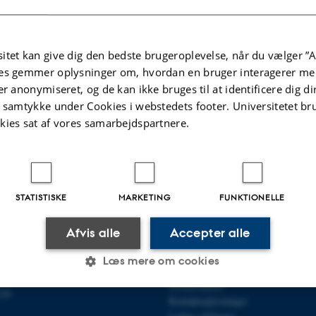
itets strategi og politik
culty of Natural Sciences
itet kan give dig den bedste brugeroplevelse, når du vælger ”A
.2025
-
web@phys.au.dk
es gemmer oplysninger om, hvordan en bruger interagerer med
er anonymiseret, og de kan ikke bruges til at identificere dig d
t samtykke under Cookies i webstedets footer. Universitetet br
kies sat af vores samarbejdspartnere.
STATISTISKE
MARKETING
FUNKTIONELLE
Afvis alle
Accepter alle
R FYSIK OG ASTRONOMI
OM OS
Læs mere om cookies
et
Profil
Medarbejdere
120
Kontaktoplysninger
Statistiske
Marketing
Funktionelle