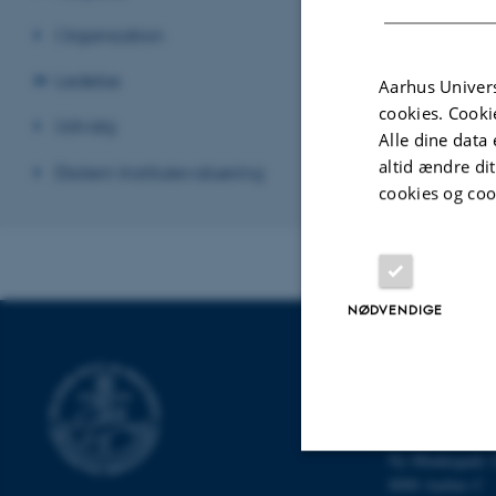
Aarhus Univers
Organisation
Strategi for
Fa
Ledelse
Aarhus Univers
Revideret 06.10
cookies. Cooki
Udvalg
Alle dine data 
altid ændre di
Ekstern Institutevaluering
cookies og coo
NØDVENDIGE
INSTITUT FO
Aarhus Universit
Ny Munkegade 
8000 Aarhus C
Nødvendige