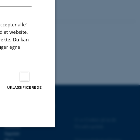
ccepter alle”
 et website.
irekte. Du kan
uger egne
UKLASSIFICEREDE
UDDANNELSER PÅ AU
Bachelor
©
—
Cookies på au.dk
Kandidat
Privatlivspolitik
Ingeniør
Uklassificerede