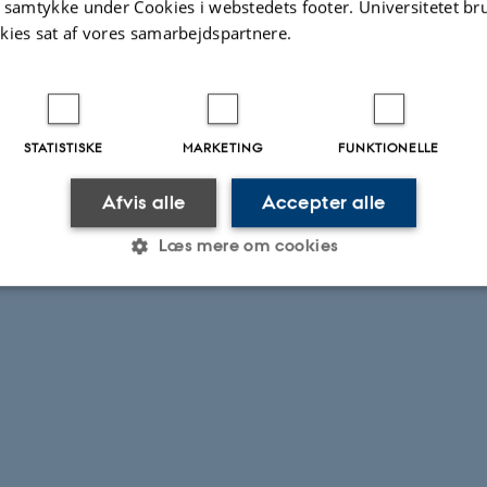
t samtykke under Cookies i webstedets footer. Universitetet br
kies sat af vores samarbejdspartnere.
STATISTISKE
MARKETING
FUNKTIONELLE
Afvis alle
Accepter alle
Læs mere om cookies
Statistiske
Marketing
Funktionelle
es hjælper med at gøre hjemmesiden brugbar ved at aktiv
nktioner som navigation mm. Hjemmesiden kan ikke funge