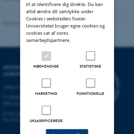
til at identificere dig direkte. Du kan
altid ændre dit samtykke under
Cookies i webstedets footer.
Revideret 19.08.2025
-
Karin Vittrup
Universitetet bruger egne cookies og
cookies sat af vores
samarbejdspartnere.
NØDVENDIGE
STATISTISKE
INSTITUT FOR FYSIK OG
ASTRONOMI
Aarhus Universitet
MARKETING
FUNKTIONELLE
Ny Munkegade 120
8000 Aarhus C
E-mail: phys@au.dk
Tlf: 8715 5696
UKLASSIFICEREDE