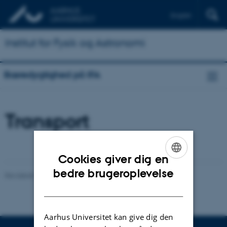
English
Institut for Fysik og Astronomi
Bæredygtighed på IFA
Transport
Cookies giver dig en
ENGLISH
bedre brugeroplevelse
Revideret 25.02.2025
-
Karin Vittrup
DANISH
Aarhus Universitet kan give dig den