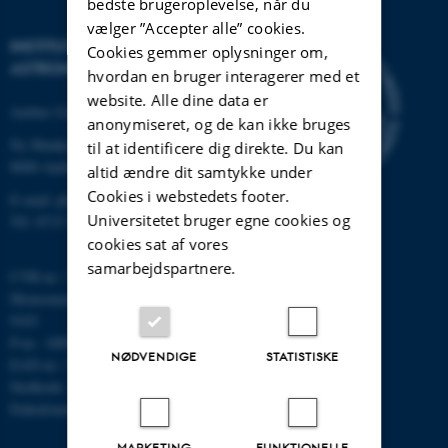
bedste brugeroplevelse, når du
vælger ”Accepter alle” cookies.
INSTITUT FOR FYSIK OG
Cookies gemmer oplysninger om,
ASTRONOMI
hvordan en bruger interagerer med et
website. Alle dine data er
Aarhus Universitet
anonymiseret, og de kan ikke bruges
Ny Munkegade 120
til at identificere dig direkte. Du kan
8000 Aarhus C
altid ændre dit samtykke under
Cookies i webstedets footer.
E-mail: phys@au.dk
Universitetet bruger egne cookies og
Tlf: 8715 5696
cookies sat af vores
samarbejdspartnere.
CVR-nr.: 31119103
Momsnummer/VAT: DK 3111
9103
P-nr.: 1009828059
NØDVENDIGE
STATISTISKE
EAN-nr.: 5798000419872
Stedkode: 7251
Enhedsnummer: 5200
MARKETING
FUNKTIONELLE