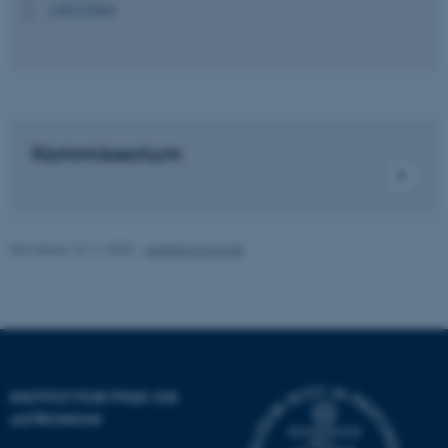
+4587155849
P
Nødvendige
Statistiske
Marketing
Funktionelle
Uklassificerede
Nødvendige cookies hjælper
Kommissorium
med at gøre hjemmesiden
brugbar ved at aktivere nogle
grundlæggende funktioner
som navigation mm.
Revideret 13.11.2025
-
web@phys.au.dk
Hjemmesiden kan ikke
fungerer uden disse cookies.
Navn
Udbyder / Domæne
INSTITUT FOR FYSIK OG
be_typo_user
TYPO3 Association
ASTRONOMI
.au.dk