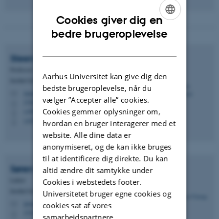
Cookies giver dig en
ENGLISH
bedre brugeroplevelse
DANISH
Steen
Hannestad
Professor
Aarhus Universitet kan give dig den
Institut for Fysik og Astronomi
bedste brugeroplevelse, når du
steen@phys.au.dk
M
vælger ”Accepter alle” cookies.
1520, 521
H
Cookies gemmer oplysninger om,
+4587155601
P
+4523382414
P
hvordan en bruger interagerer med et
website. Alle dine data er
anonymiseret, og de kan ikke bruges
til at identificere dig direkte. Du kan
Søren
Ulstrup
altid ændre dit samtykke under
Lektor
Cookies i webstedets footer.
Institut for Fysik og Astronomi
Universitetet bruger egne cookies og
ulstrup@phys.au.dk
cookies sat af vores
M
1520, 319
H
samarbejdspartnere.