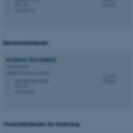
1520, 519
H
+4523382373
P
Sekretariatsleder
Andreas
Stounbjerg
Sekretariatsleder
Institut for Fysik og Astronomi
stounbjerg@phys.au.dk
M
1520, 520
H
+4523382060
P
Viceinstitutleder for forskning