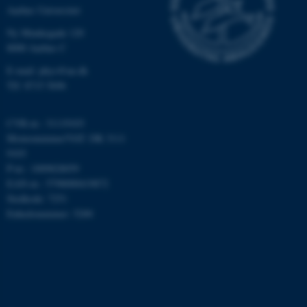
Aarhus Universitet
Ny Munkegade 120
fe_typo_user
Typo3 Association
8000 Aarhus C
.au.dk
E-mail: phys@au.dk
Tlf: 8715 5696
CVR-nr.: 31119103
Momsnummer/VAT: DK 3111
9103
P-nr.: 1009828059
EAN-nr.: 5798000419872
Stedkode: 7251
Enhedsnummer: 5200
ASP.NET_SessionId
Microsoft Corporation
.au.dk