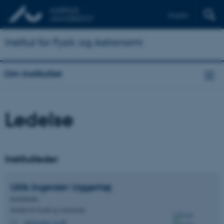
English
Institut for Fysik og Astronomi
Om instituttet
Ledelse
Institutleder
Ulrik Ingerslev
Uggerhøj
Institutleder
Institut for Fysik og Astronomi
ulrik@phys.au.dk
M