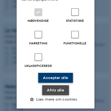
+4587150512
P
+4587150512
P
NØDVENDIGE
STATISTISKE
Liv
Hornekær
Professor
Institut for Fysik og Astronomi
MARKETING
FUNKTIONELLE
liv@phys.au.dk
M
1520, 325
H
+4561663133
P
+4561663133
P
UKLASSIFICEREDE
Accepter alle
Peter
Balling
Afvis alle
Professor
Institut for Fysik og Astronomi
Læs mere om cookies
balling@phys.au.dk
M
1522, 426
H