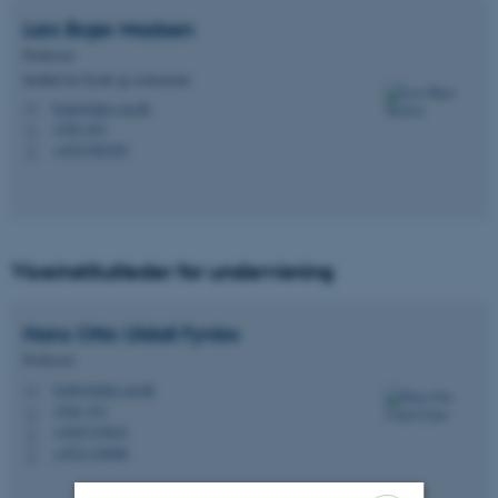
Lars Bojer
Madsen
Professor
Institut for Fysik og Astronomi
bojer@phys.au.dk
M
1520, 621
H
+4523382392
P
Viceinstitutleder for undervisning
Hans Otto Uldall
Fynbo
Professor
fynbo@phys.au.dk
M
1520, 533
H
+4587155623
P
+4521136008
P