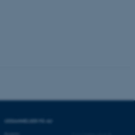
Uklassificerede
ere nogle
rer uden disse
 vores CMS-udbyder,
identificere en backend-
bruger er logget ind i
rbundet med Typo3-
emet. Det bruges generelt
ntifikator for at gøre det
præferencer, men i mange
UDDANNELSER PÅ AU
 ikke nødvendigt, da det
lt af platformen, skønt
webstedsadministratorer. I
Bachelor
©
—
Cookies på au.dk
dstillet til at blive