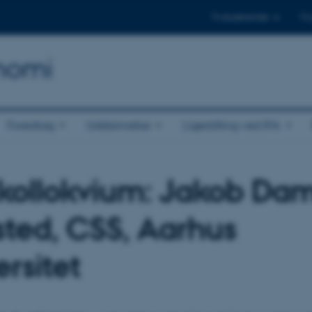
Til studerende
Til
onomi
Foredrag
Uddannelse
Ligestilling ved IFA
kollokvium: Jakob Da
ted, CSS, Aarhus
rsitet