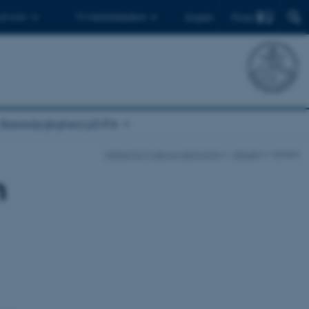
Find
 ph.d.er
Til medarbejdere
English
Bæredygtighed på IFA
Institut for Fysik og Astronomi
Aktuelt
Nyhed
m