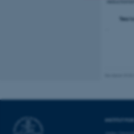
reductionism
Nødvendige
Tea/co
.
Nødvendige cooki
grundlæggende fu
cookies.
Navn
Revideret 29.09
be_typo_user
fe_typo_user
INSTITUT FO
Aarhus Universit