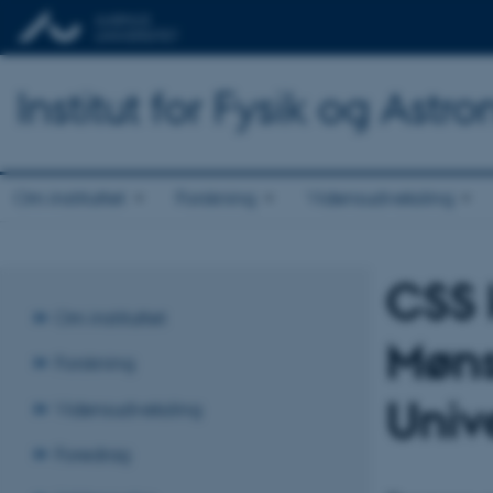
Institut for Fysik og Astr
Om instituttet
Forskning
Vidensudveksling
CSS 
Om instituttet
Møns
Forskning
Unive
Vidensudveksling
Foredrag