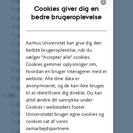
december 2022
(8 poster)
Cookies giver dig en
november 2022
(17 poster)
ENGLISH
bedre brugeroplevelse
oktober 2022
(13 poster)
DANISH
september 2022
(6 poster)
august 2022
(2 poster)
Aarhus Universitet kan give dig den
juni 2022
(15 poster)
bedste brugeroplevelse, når du
maj 2022
(16 poster)
vælger ”Accepter alle” cookies.
april 2022
(20 poster)
Cookies gemmer oplysninger om,
marts 2022
(16 poster)
hvordan en bruger interagerer med et
website. Alle dine data er
februar 2022
(2 poster)
anonymiseret, og de kan ikke bruges
januar 2022
(3 poster)
til at identificere dig direkte. Du kan
2021
altid ændre dit samtykke under
december 2021
(11 poster)
Cookies i webstedets footer.
november 2021
(36 poster)
Universitetet bruger egne cookies og
cookies sat af vores
oktober 2021
(22 poster)
samarbejdspartnere.
september 2021
(13 poster)