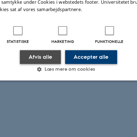
t samtykke under Cookies i webstedets footer. Universitetet br
kies sat af vores samarbejdspartnere.
STATISTISKE
MARKETING
FUNKTIONELLE
Afvis alle
Accepter alle
Læs mere om cookies
Statistiske
Marketing
Funktionelle
es hjælper med at gøre hjemmesiden brugbar ved at aktiv
nktioner som navigation mm. Hjemmesiden kan ikke funge