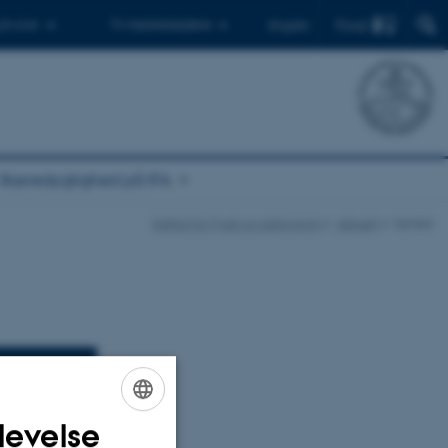
Find
 ph.d.er
Til medarbejdere
English
Bæredygtighed på IFA
Institut for Fysik og Astronomi
Aktuelt
Nyhed
levelse
ENGLISH