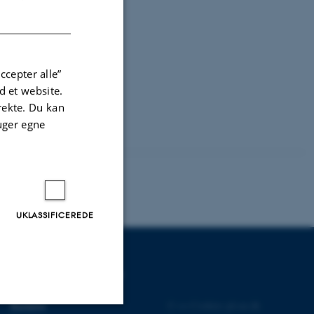
DANISH
ccepter alle”
 et website.
irekte. Du kan
uger egne
UKLASSIFICEREDE
UDDANNELSER PÅ AU
Bachelor
©
—
Cookies på au.dk