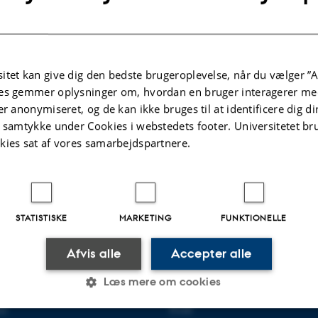
, Fysisk Fredagsbar
itet kan give dig den bedste brugeroplevelse, når du vælger ”A
es gemmer oplysninger om, hvordan en bruger interagerer med
er anonymiseret, og de kan ikke bruges til at identificere dig d
t samtykke under Cookies i webstedets footer. Universitetet br
kies sat af vores samarbejdspartnere.
.2025
-
web@phys.au.dk
STATISTISKE
MARKETING
FUNKTIONELLE
Afvis alle
Accepter alle
R FYSIK OG ASTRONOMI
OM OS
Læs mere om cookies
et
Profil