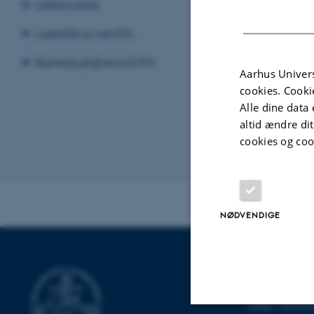
Uddannelse
STED
Ligestilling ved IFA
1525-231
Bæredygtighed på IFA
Aarhus Univers
cookies. Cooki
Alle dine data 
altid ændre di
cookies og coo
Revideret 29.09
NØDVENDIGE
INSTITUT FO
Aarhus Universit