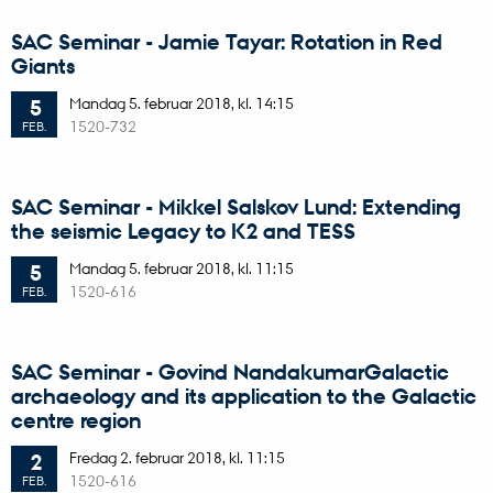
SAC Seminar - Jamie Tayar: Rotation in Red
Giants
Mandag
5.
februar 2018,
kl. 14:15
5
1520-732
FEB.
SAC Seminar - Mikkel Salskov Lund: Extending
the seismic Legacy to K2 and TESS
Mandag
5.
februar 2018,
kl. 11:15
5
1520-616
FEB.
SAC Seminar - Govind NandakumarGalactic
archaeology and its application to the Galactic
centre region
Fredag
2.
februar 2018,
kl. 11:15
2
1520-616
FEB.