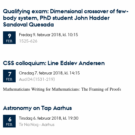
Qualifying exam: Dimensional crossover of few-
body system, PhD student John Hadder
Sandoval Quesada
Fredag
9.
februar 2018,
kl. 10:15
9
1525-626
FEB.
CSS colloquium: Line Edslev Andersen
Onsdag
7.
februar 2018,
kl. 14:15
7
Aud D4 (1531-219)
FEB.
Mathematicians Writing for Mathematicians: The Framing of Proofs
Astronomy on Tap Aarhus
Tirsdag
6.
februar 2018,
kl. 19:30
6
Tir Na Nog - Aarhus
FEB.