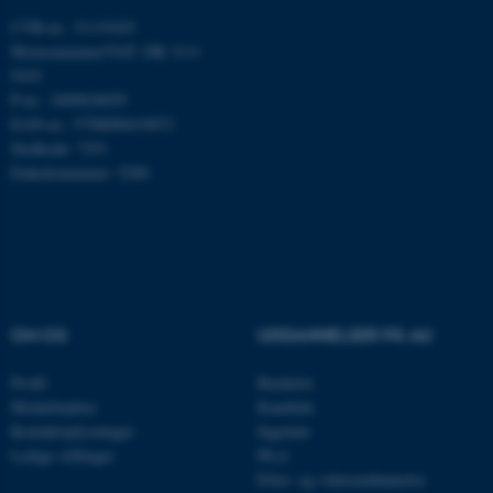
CVR-nr.: 31119103
Momsnummer/VAT: DK 3111
9103
Navn
Udbyder / Domæne
P-nr.: 1009828059
be_typo_user
TYPO3 Association
EAN-nr.: 5798000419872
.au.dk
Stedkode: 7251
Enhedsnummer: 5200
fe_typo_user
Typo3 Association
.au.dk
OM OS
UDDANNELSER PÅ AU
Profil
Bachelor
Medarbejdere
Kandidat
Kontaktoplysninger
Ingeniør
Ledige stillinger
Ph.d.
Efter- og videreuddannelse