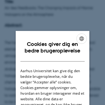
Title:
Air-Sea Feedbacks: The Changing Impacts of Marine
Halogens on the Atmosphere
Abstract:
The halogens chlorine, bromine & iodine are chemical
Cookies giver dig en
ENGLISH
elements that play a fundamental role in the Earth's
bedre brugeroplevelse
atmosphere and are associated with a range of
DANISH
environmental issues.
In addition to their role in
stratospheric chemistry, it emerged more recently that
Aarhus Universitet kan give dig den
halogens have a pervasive impact on tropospheric
bedste brugeroplevelse, når du
vælger ”Accepter alle” cookies.
chemistry across the world’s oceans. The majority of
Cookies gemmer oplysninger om,
halogen-related surface ozone destruction is attributable
hvordan en bruger interagerer med et
to iodine chemistry, the main source of which is believed
website. Alle dine data er
to be inorganic iodine emitted from the air-sea
anonymiseret, og de kan ikke bruges