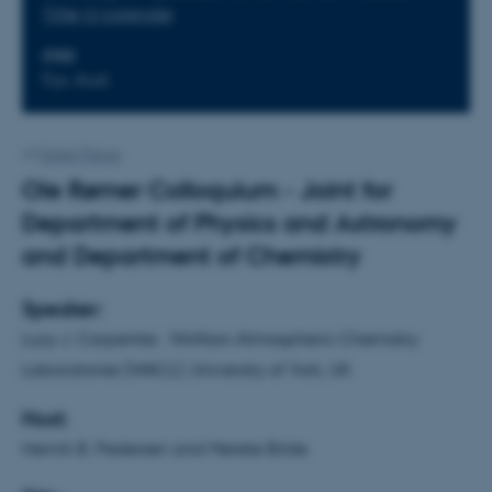
Tilføj til kalender
STED
Fys. Aud.
Af
Grete Flarup
Ole Rømer Colloquium - Joint for
Department of Physics and Astronomy
and Department of Chemistry
Speaker:
Lucy J. Carpenter, Wolfson Atmospheric Chemistry
Laboratories (WACL), University of York, UK
Host:
Henrik B. Pedersen and Merete Bilde