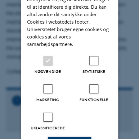
interface. This reaction also directly removes O
from
til at identificere dig direkte. Du kan
3
the atmosphere, representing a negative feedback
altid ændre dit samtykke under
Cookies i webstedets footer.
mechanism for tropospheric ozone. This presentation
Universitetet bruger egne cookies og
discusses advances made in understanding the
cookies sat af vores
chemistry and exchange of halogenated gases across
samarbejdspartnere.
the ocean surface and the subsequent and potentially
changing impacts on the atmosphere.
Coffee/tea and cake will be available from 15:00
NØDVENDIGE
STATISTISKE
MARKETING
FUNKTIONELLE
Relaterede filer
Ole_Roemer_Colloquium_-
_Lucy_J._Carpenter.ics
39 KB
UKLASSIFICEREDE