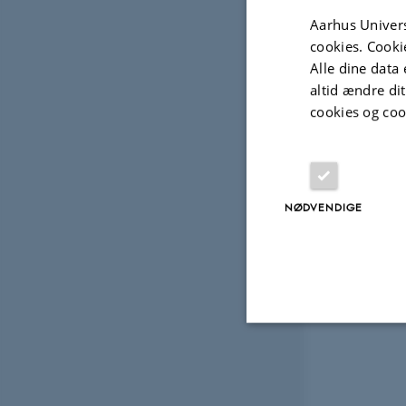
Aarhus Univers
cookies. Cooki
Alle dine data 
altid ændre di
cookies og coo
NØDVENDIGE
Nødvendige