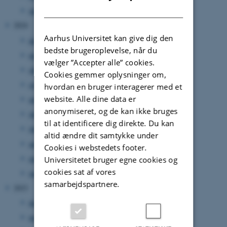
DANISH
januar 2025
(3 poster)
2024
Aarhus Universitet kan give dig den
december 2024
(1 post)
bedste brugeroplevelse, når du
november 2024
(1 post)
vælger ”Accepter alle” cookies.
oktober 2024
(4 poster)
Cookies gemmer oplysninger om,
september 2024
(3 poster)
hvordan en bruger interagerer med et
website. Alle dine data er
august 2024
(2 poster)
anonymiseret, og de kan ikke bruges
juli 2024
(1 post)
til at identificere dig direkte. Du kan
juni 2024
(1 post)
altid ændre dit samtykke under
april 2024
(2 poster)
Cookies i webstedets footer.
marts 2024
(3 poster)
Universitetet bruger egne cookies og
cookies sat af vores
januar 2024
(3 poster)
samarbejdspartnere.
2023
december 2023
(4 poster)
november 2023
(1 post)