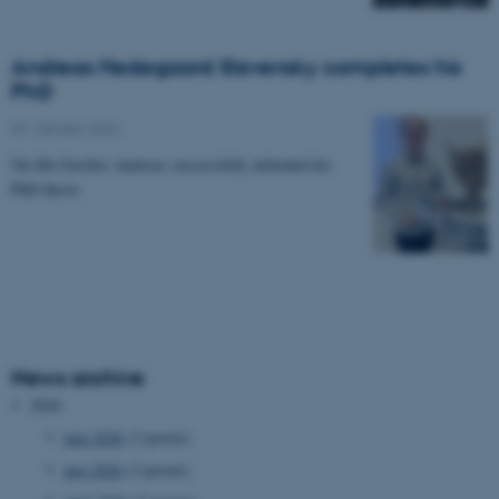
Andreas Hedegaard Slavensky completes his
PhD
09. oktober 2024
On 8th October Andreas successfully defended his
PhD thesis
News archive
2026
juni 2026
(3 poster)
maj 2026
(3 poster)