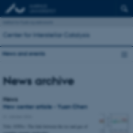
Institut for Fysik og Astronomi
Center for Interstellar Catalysis
News and events
News archive
News
New center article - Yuan Chen
31. oktober 2024
Title: JOYS+: The link between the ice and gas of
complex organic molecules