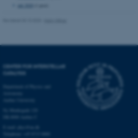
juli 2020
(1 post)
Revideret 03.10.2025
-
Karin Vittrup
CENTER FOR INTERSTELLAR
CATALYSIS
ASP.NET_SessionId
Microsoft Corporation
.au.dk
Department of Physics and
Astronomy
Aarhus University
Ny Munkegade 120
JSESSIONID
Oracle Corporation
DK-8000 Aarhus C
.au.dk
E-mail: phys@au.dk
Telephone: +45 8715 0000