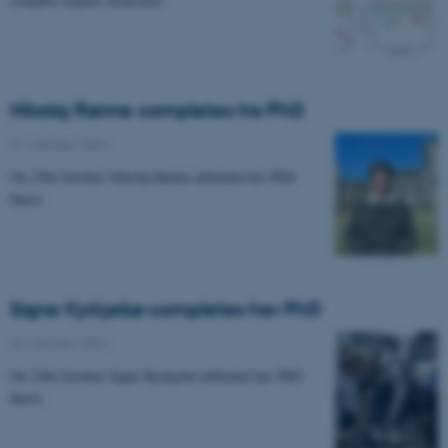
Nikolaj Rønne completes his PhD
27. oktober 2024
On 25th October Nikolaj Rønne defended his PhD
thesis
Signe Kyrkjebø completes her PhD
25. oktober 2024
On 24th October Signe Kyrkjebø defended her PhD
thesis