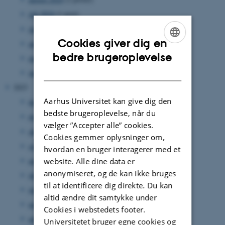
juli 2024
(1 post)
juni 2024
(1 post)
Cookies giver dig en
april 2024
(2 poster)
ENGLISH
bedre brugeroplevelse
marts 2024
(3 poster)
DANISH
januar 2024
(3 poster)
2023
Aarhus Universitet kan give dig den
december 2023
(4 poster)
bedste brugeroplevelse, når du
november 2023
(1 post)
vælger ”Accepter alle” cookies.
oktober 2023
(3 poster)
Cookies gemmer oplysninger om,
september 2023
(2 poster)
hvordan en bruger interagerer med et
august 2023
(4 poster)
website. Alle dine data er
anonymiseret, og de kan ikke bruges
juli 2023
(1 post)
til at identificere dig direkte. Du kan
juni 2023
(2 poster)
altid ændre dit samtykke under
maj 2023
(1 post)
Cookies i webstedets footer.
april 2023
(2 poster)
Universitetet bruger egne cookies og