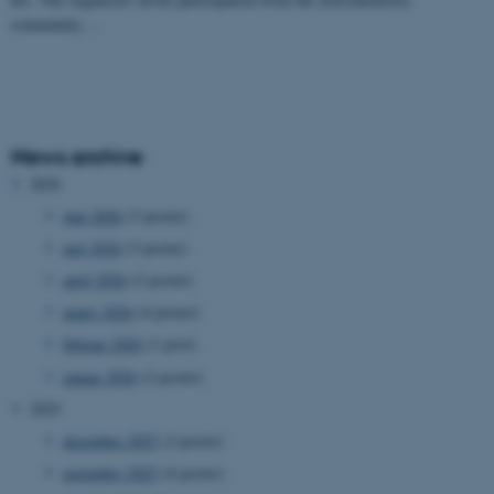
community.…
News archive
2026
juni 2026
(3 poster)
maj 2026
(3 poster)
april 2026
(2 poster)
marts 2026
(4 poster)
februar 2026
(1 post)
januar 2026
(2 poster)
2025
december 2025
(2 poster)
november 2025
(4 poster)