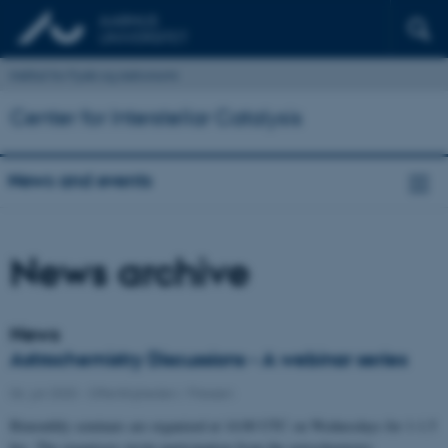
Institut for Fysik og Astronomi
Center for Interstellar Catalysis
News and events
News archive
News
Astrochemistry Discussions - A webinar series
06. juli 2020
-
Offentligheden / Pressen
Bimonthly seminars are organized at 14:00 UTC on Wednesdays for 1-1.5
hrs. The organisers invite participation from the astrochemistry