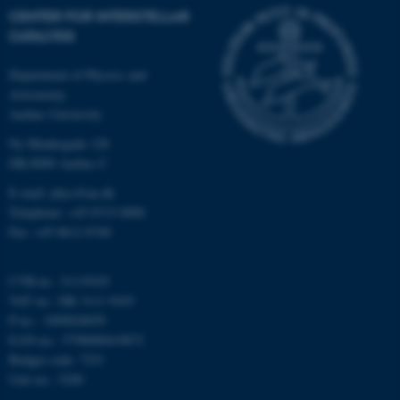
be_typo_user
TYPO3 Association
CENTER FOR INTERSTELLAR
.au.dk
CATALYSIS
Department of Physics and
fe_typo_user
Astronomy
Typo3 Association
.au.dk
Aarhus University
Ny Munkegade 120
DK-8000 Aarhus C
E-mail: phys@au.dk
Telephone: +45 8715 0000
Fax: +45 8612 0740
CVR-nr.: 31119103
VAT no.: DK 3111 9103
P-no.: 1009828059
EAN-no.: 5798000419872
ASP.NET_SessionId
Microsoft Corporation
.au.dk
Budget code: 7251
Unit no.: 5200