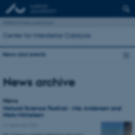
Institut for Fysik og Astronomi
Center for Interstellar Catalysis
News and events
News archive
News
Natural Science Festival - Mie Andersen and
Niels Mikkelsen
29. september 2023
Mie Andersen and Niels Mikkelsen share their