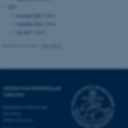
Hjemmesiden kan ikke
2020
fungerer uden disse cookies.
november 2020
(1 post)
september 2020
(1 post)
juli 2020
(1 post)
Navn
Udbyder / Domæne
be_typo_user
TYPO3 Association
Revideret 03.10.2025
-
Karin Vittrup
.au.dk
fe_typo_user
Typo3 Association
.au.dk
CENTER FOR INTERSTELLAR
CATALYSIS
Department of Physics and
Astronomy
Aarhus University