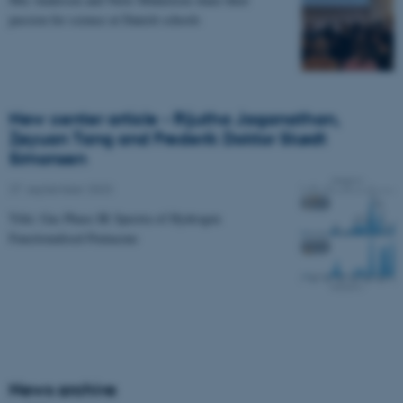
passion for science at Danish schools
New center article - Rijutha Jaganathan,
Zeyuan Tang and Frederik Doktor Skødt
Simonsen
27. september 2023
Title: Gas Phase IR Spectra of Hydrogen
Functionalised Pentacene
News archive