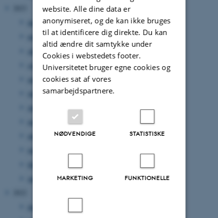
2023
website. Alle dine data er
anonymiseret, og de kan ikke bruges
december 2023
(4 poster)
til at identificere dig direkte. Du kan
november 2023
(1 post)
altid ændre dit samtykke under
oktober 2023
(3 poster)
Cookies i webstedets footer.
september 2023
(2 poster)
Universitetet bruger egne cookies og
cookies sat af vores
august 2023
(4 poster)
samarbejdspartnere.
juli 2023
(1 post)
juni 2023
(2 poster)
maj 2023
(1 post)
NØDVENDIGE
STATISTISKE
april 2023
(2 poster)
marts 2023
(4 poster)
februar 2023
(1 post)
januar 2023
(2 poster)
MARKETING
FUNKTIONELLE
2022
december 2022
(1 post)