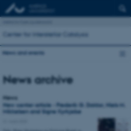
Institut for Fysik og Astronomi
Center for Interstellar Catalysis
News and events
News archive
News
New center article - Frederik G. Doktor, Niels M.
Mikkelsen and Signe Kyrkjebø
21. marts 2025
Title: Water Nucleation via Transient Bonds to