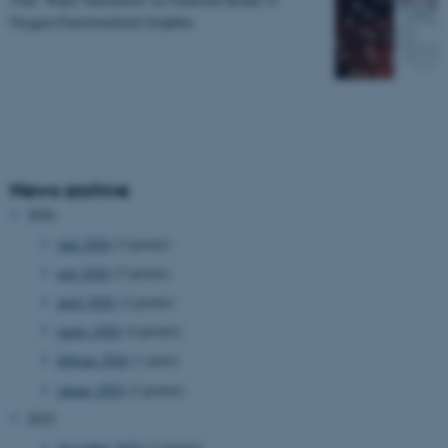
Oxygen-Functionalized Graphite
News archive
2026
juni 2026
(3 poster)
maj 2026
(3 poster)
april 2026
(2 poster)
marts 2026
(4 poster)
februar 2026
(1 post)
januar 2026
(2 poster)
2025
december 2025
(2 poster)