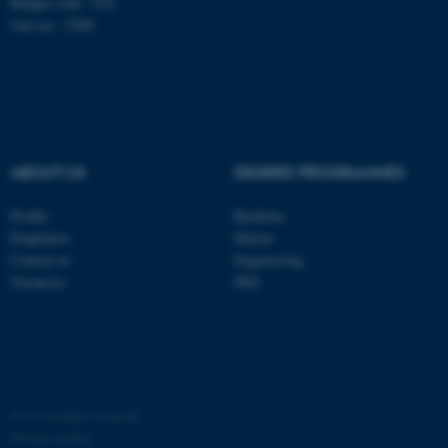
Budget code: 7251
Unit no.: 5200
JSESSIONID
Oracle Corporation
.au.dk
ABOUT US
DEGREE PROGRAMMES
AWSALBTGCORS
Amazon Web Services, Inc.
airtable.com
Profile
Bachelor
Employees
Master
Contact us
Engineering
Vacancies
PhD
CFTOKEN
Adobe Inc.
eddiprod.au.dk
©
—
Cookies at au.dk
Privacy policy