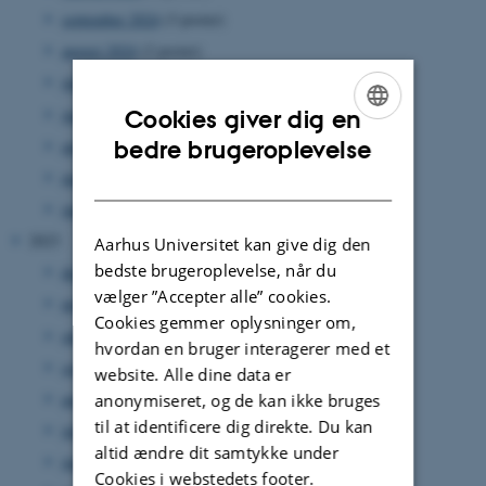
september 2024
(3 poster)
august 2024
(2 poster)
juli 2024
(1 post)
juni 2024
(1 post)
Cookies giver dig en
ENGLISH
april 2024
(2 poster)
bedre brugeroplevelse
marts 2024
(3 poster)
DANISH
januar 2024
(3 poster)
2023
Aarhus Universitet kan give dig den
bedste brugeroplevelse, når du
december 2023
(4 poster)
vælger ”Accepter alle” cookies.
november 2023
(1 post)
Cookies gemmer oplysninger om,
oktober 2023
(3 poster)
hvordan en bruger interagerer med et
september 2023
(2 poster)
website. Alle dine data er
august 2023
(4 poster)
anonymiseret, og de kan ikke bruges
til at identificere dig direkte. Du kan
juli 2023
(1 post)
altid ændre dit samtykke under
juni 2023
(2 poster)
Cookies i webstedets footer.