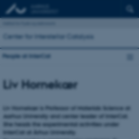
Institut for Fysik og Astronomi
Center for Interstellar Catalysis
People at InterCat
Liv Hornekær
Liv Hornekær is
Professor of Materials Science at
Aarhus University and
center leader of InterCat.
She heads the experimental activities under
InterCat at Århus University.