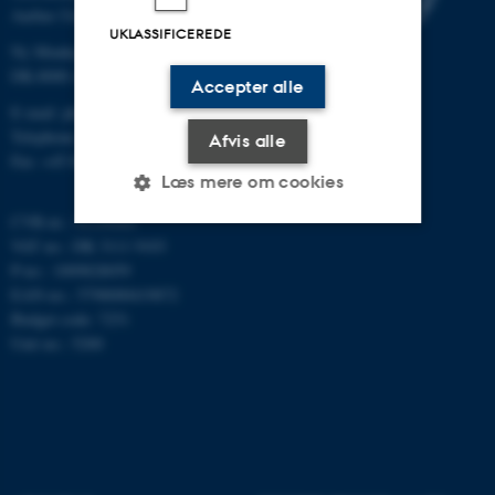
Aarhus University
UKLASSIFICEREDE
Ny Munkegade 120
DK-8000 Aarhus C
Accepter alle
E-mail: phys@au.dk
Telephone: +45 8715 0000
Afvis alle
Fax: +45 8612 0740
Læs mere om cookies
CVR-nr.: 31119103
VAT no.: DK 3111 9103
Nødvendige
Statistiske
Marketing
P-no.: 1009828059
EAN-no.: 5798000419872
Funktionelle
Uklassificerede
Budget code: 7251
Unit no.: 5200
Nødvendige cookies hjælper
med at gøre hjemmesiden
brugbar ved at aktivere nogle
grundlæggende funktioner