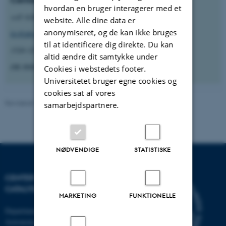
Center Leader
hvordan en bruger interagerer med et
+45 6166 3133
website. Alle dine data er
anonymiseret, og de kan ikke bruges
liv@phys.au.dk
til at identificere dig direkte. Du kan
1520-325 Ny Munkegade 120
altid ændre dit samtykke under
DK-8000 Aarhus C
Cookies i webstedets footer.
Universitetet bruger egne cookies og
cookies sat af vores
Revideret 13.11.2025
-
Andrew Cassidy
samarbejdspartnere.
NØDVENDIGE
STATISTISKE
CENTER FOR INTERSTELLAR
CATALYSIS
MARKETING
FUNKTIONELLE
Department of Physics and
Astronomy