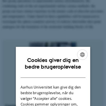
Her group specializes in experimental surface astrochemistry. By
combining state-of-the-art experimental surface science methods, the
group can trace surface reactions on the atomic scale at ultra-low pressures
and temperatures. Under InterCat these capabilities will be harnessed to
investigate the (photo-)catalytic activity of realistic interstellar dust grain
analogues for the formation of the molecular building blocks of life.
Cookies giver dig en
ENGLISH
bedre brugeroplevelse
DANISH
Aarhus Universitet kan give dig den
bedste brugeroplevelse, når du
vælger ”Accepter alle” cookies.
Cookies gemmer oplysninger om,