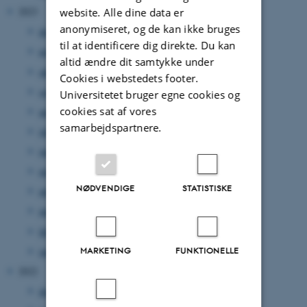
2023
website. Alle dine data er
anonymiseret, og de kan ikke bruges
december 2023
(4 poster)
til at identificere dig direkte. Du kan
november 2023
(1 post)
altid ændre dit samtykke under
oktober 2023
(3 poster)
Cookies i webstedets footer.
september 2023
(2 poster)
Universitetet bruger egne cookies og
cookies sat af vores
august 2023
(4 poster)
samarbejdspartnere.
juli 2023
(1 post)
juni 2023
(2 poster)
maj 2023
(1 post)
NØDVENDIGE
STATISTISKE
april 2023
(2 poster)
marts 2023
(4 poster)
februar 2023
(1 post)
januar 2023
(2 poster)
MARKETING
FUNKTIONELLE
2022
december 2022
(1 post)