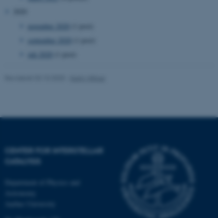
Hjemmesiden kan ikke
2020
fungerer uden disse cookies.
november 2020
(1 post)
september 2020
(1 post)
juli 2020
(1 post)
Navn
Udbyder / Domæne
be_typo_user
TYPO3 Association
Revideret 03.10.2025
-
Karin Vittrup
.au.dk
fe_typo_user
Typo3 Association
.au.dk
CENTER FOR INTERSTELLAR
CATALYSIS
Department of Physics and
Astronomy
Aarhus University