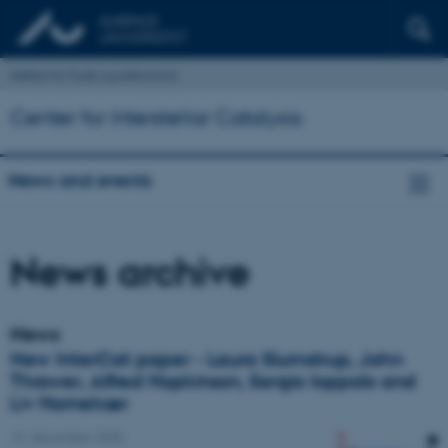
Institut for Fysik og Astronomi
Center for Interstellar Catalysis
News and events
News archive
News
New InterCat paper - Laura Slumstrup, John
Thrower, Alfred Hopkinson, Sergio Ioppolo and
Liv Hornekær
15. december 2025