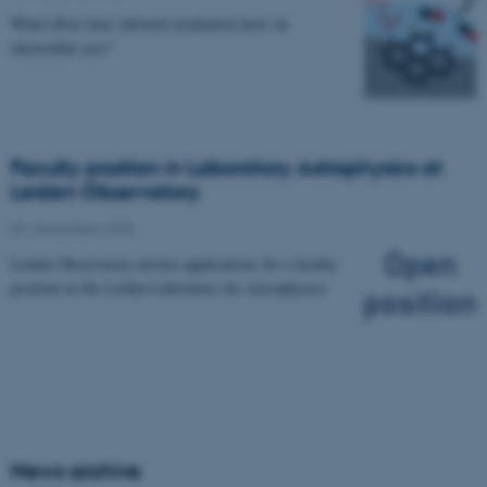
What effect does infrared irradiation have on
interstellar ices?
Faculty position in Laboratory Astrophysics at
Leiden Observatory
09. december 2025
Leiden Observatory invites applications for a faculty
position in the Leiden Laboratory for Astrophysics
News archive