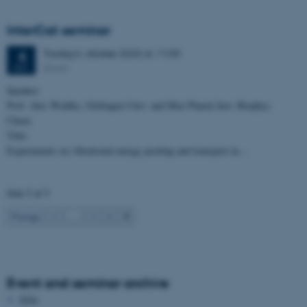
InterCat seminar
Tirsdag
6.
oktober 2020,
kl. 11:00
6
Zoom
OKT.
Speaker:
Prof. Alec Wodtke, Göttingen Univ. and Max Planck Inst. Biophys.
Chem.
Title:
Experiments on vibrational energy pooling and transport in…
Side 5 af 5
5
Forrige
1
…
3
4
Event and seminar archive
2026