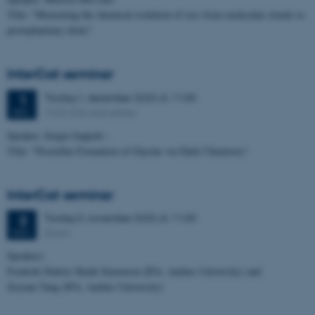
Title: "Measuring the chemical evolution of ices from molecular clouds to
protoplanetary disks"
InterCat seminar
Tirsdag
1.
december 2020,
kl. 11:00
1
1525-626 and online
DEC.
Speaker: Sergio Ioppolo -
Title: "Prestellar Formation of Glycine via Dark Chemistry"
InterCat seminar
Tirsdag
3.
november 2020,
kl. 11:00
3
Zoom
NOV.
Speakers:
Frederik Doktor Skødt Simonsen (IFA, Aarhus University) and
Zeyuan Tang (IFA, Aarhus University)