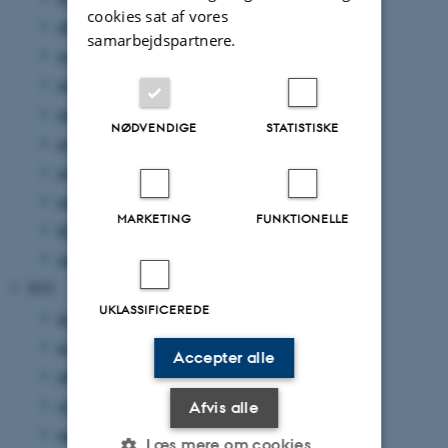
cookies sat af vores
oktober 2023
(3 poster)
samarbejdspartnere.
september 2023
(6 poster)
august 2023
(1 post)
juni 2023
(2 poster)
NØDVENDIGE
STATISTISKE
maj 2023
(3 poster)
april 2023
(2 poster)
marts 2023
(2 poster)
MARKETING
FUNKTIONELLE
februar 2023
(3 poster)
januar 2023
(1 post)
2022
UKLASSIFICEREDE
december 2022
(1 post)
november 2022
(2 poster)
Accepter alle
oktober 2022
(2 poster)
september 2022
(3 poster)
Afvis alle
august 2022
(1 post)
Læs mere om cookies