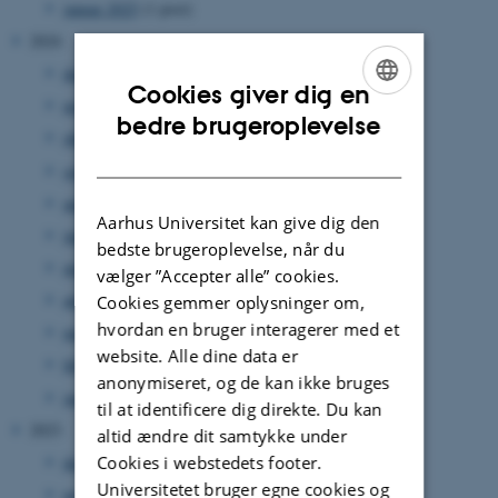
januar 2025
(1 post)
2024
december 2024
(2 poster)
Cookies giver dig en
november 2024
(3 poster)
ENGLISH
bedre brugeroplevelse
oktober 2024
(8 poster)
DANISH
september 2024
(2 poster)
august 2024
(1 post)
Aarhus Universitet kan give dig den
juni 2024
(2 poster)
bedste brugeroplevelse, når du
maj 2024
(3 poster)
vælger ”Accepter alle” cookies.
april 2024
(4 poster)
Cookies gemmer oplysninger om,
hvordan en bruger interagerer med et
marts 2024
(3 poster)
website. Alle dine data er
februar 2024
(3 poster)
anonymiseret, og de kan ikke bruges
januar 2024
(5 poster)
til at identificere dig direkte. Du kan
2023
altid ændre dit samtykke under
Cookies i webstedets footer.
december 2023
(1 post)
Universitetet bruger egne cookies og
november 2023
(4 poster)