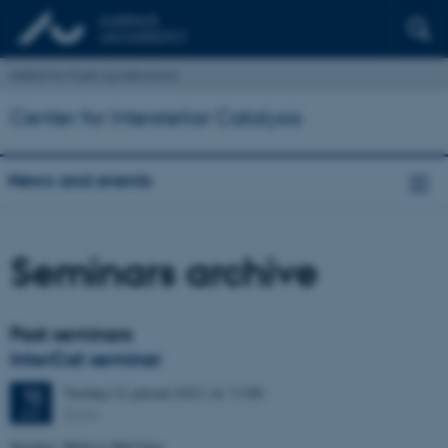
Institut for Fysik og Astronomi
Center for Interstellar Catalysis
News and events
Seminars archive
Past seminars
InterCat seminar
Tirsdag
12.
januar 2021,
kl. 11:00
12
Zoom
JAN.
Speaker: Melissa McClure