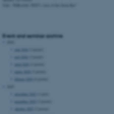
Title: "PDRs4All: JWST’s view of the Orion Bar"
Event and seminar archive
2026
juni 2026
(3 poster)
maj 2026
(3 poster)
april 2026
(3 poster)
marts 2026
(3 poster)
februar 2026
(6 poster)
2025
december 2025
(1 post)
november 2025
(3 poster)
oktober 2025
(3 poster)