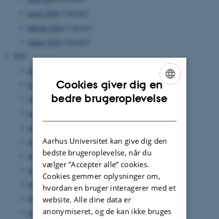
marts 2024
(3 poster)
februar 2024
(3 poster)
januar 2024
(5 poster)
2023
december 2023
(1 post)
Cookies giver dig en
november 2023
(4 poster)
ENGLISH
bedre brugeroplevelse
oktober 2023
(3 poster)
DANISH
september 2023
(6 poster)
august 2023
(1 post)
Aarhus Universitet kan give dig den
juni 2023
(2 poster)
bedste brugeroplevelse, når du
maj 2023
(3 poster)
vælger ”Accepter alle” cookies.
april 2023
(2 poster)
Cookies gemmer oplysninger om,
marts 2023
(2 poster)
hvordan en bruger interagerer med et
februar 2023
(3 poster)
website. Alle dine data er
anonymiseret, og de kan ikke bruges
januar 2023
(1 post)