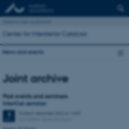
Institut for Fysik og Astronomi
Center for Interstellar Catalysis
News and events
Joint archive
Past events and seminars
InterCat seminar
Tirsdag
5.
december 2023,
kl. 14:00
5
The Catalytic Space and Zoom
DEC.
Speaker: Els Peeters