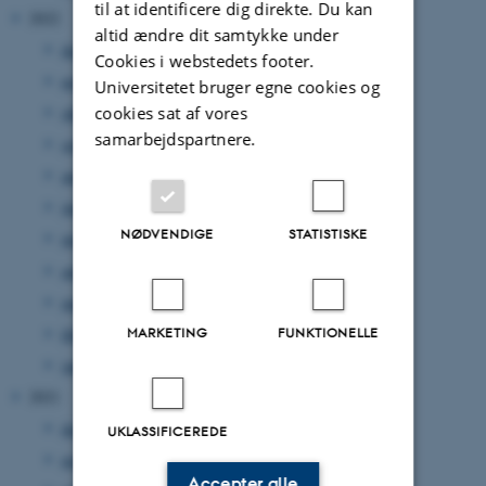
til at identificere dig direkte. Du kan
2022
altid ændre dit samtykke under
december 2022
(1 post)
Cookies i webstedets footer.
november 2022
(2 poster)
Universitetet bruger egne cookies og
cookies sat af vores
oktober 2022
(2 poster)
samarbejdspartnere.
september 2022
(3 poster)
august 2022
(1 post)
juni 2022
(4 poster)
NØDVENDIGE
STATISTISKE
maj 2022
(5 poster)
april 2022
(4 poster)
marts 2022
(5 poster)
februar 2022
(4 poster)
MARKETING
FUNKTIONELLE
januar 2022
(1 post)
2021
december 2021
(1 post)
UKLASSIFICEREDE
november 2021
(4 poster)
Accepter alle