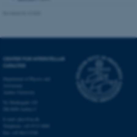
Revideret 03.10.2025
Navn
Udbyder / Domæne
be_typo_user
TYPO3 Association
.au.dk
CENTER FOR INTERSTELLAR
fe_typo_user
Typo3 Association
.au.dk
CATALYSIS
Department of Physics and
Astronomy
Aarhus University
Ny Munkegade 120
DK-8000 Aarhus C
E-mail: phys@au.dk
Telephone: +45 8715 0000
Fax: +45 8612 0740