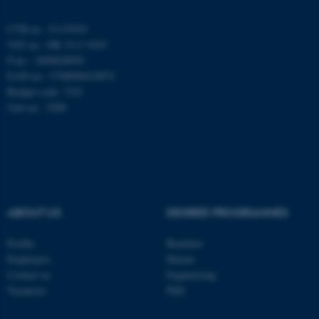
ASP.NET_SessionId
Microsoft Corporation
CVR-nr.: 31119103
.au.dk
VAT no.: DK 3111 9103
P-no.: 1009828059
EAN-no.: 5798000419872
Budget code: 7251
JSESSIONID
Oracle Corporation
Unit no.: 5200
.au.dk
ARRAffinity
Microsoft Corporation
.mitstudie.au.dk
ABOUT US
DEGREE PROGRAMMES
Profile
Bachelor
esctx
Microsoft Corporation
Employees
Master
.login.microsoftonline.com
Contact us
Engineering
fpc
Vacancies
PhD
Microsoft Corporation
login.microsoftonline.com