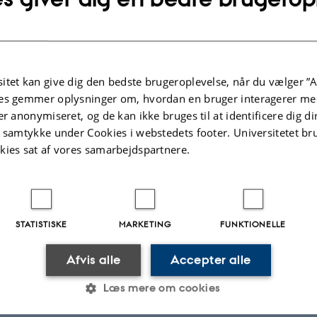
itet kan give dig den bedste brugeroplevelse, når du vælger ”A
es gemmer oplysninger om, hvordan en bruger interagerer med
er anonymiseret, og de kan ikke bruges til at identificere dig d
t samtykke under Cookies i webstedets footer. Universitetet br
kies sat af vores samarbejdspartnere.
STATISTISKE
MARKETING
FUNKTIONELLE
Afvis alle
Accepter alle
Læs mere om cookies