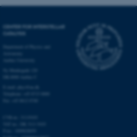
CENTER FOR INTERSTELLAR
CATALYSIS
Department of Physics and
Astronomy
Aarhus University
ASP.NET_SessionId
Microsoft Corporation
.au.dk
Ny Munkegade 120
DK-8000 Aarhus C
E-mail: phys@au.dk
Telephone: +45 8715 0000
JSESSIONID
Oracle Corporation
.au.dk
Fax: +45 8612 0740
CVR-nr.: 31119103
VAT no.: DK 3111 9103
ARRAffinity
Microsoft Corporation
.mitstudie.au.dk
P-no.: 1009828059