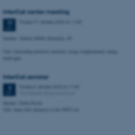
InterCat center meeting
Tirsdag
17.
oktober 2023,
kl. 11:00
17
OKT.
Speaker: Andreas Møller Slavensky, AU
Title: Generating atomistic structures using complementary energy
landscapes
InterCat seminar
Tirsdag
3.
oktober 2023,
kl. 11:00
3
The Catalytic Space and Zoom
OKT.
Speaker: Giulia Perotti
Title: Inner disk chemistry in the JWST era