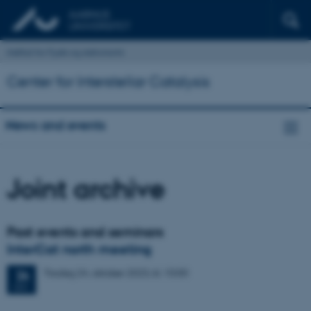
Institut for Fysik og Astronomi
Center for Interstellar Catalysis
News and events
Joint archive
Past events and seminars
InterCat north meeting
Tirsdag
24.
oktober 2023,
kl. 10:00
24
OKT.