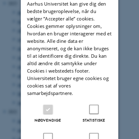
2023
Aarhus Universitet kan give dig den
bedste brugeroplevelse, når du
december 2023
(1 post)
vælger ”Accepter alle” cookies.
november 2023
(4 poster)
Cookies gemmer oplysninger om,
oktober 2023
(3 poster)
hvordan en bruger interagerer med et
september 2023
(6 poster)
website. Alle dine data er
anonymiseret, og de kan ikke bruges
august 2023
(1 post)
til at identificere dig direkte. Du kan
juni 2023
(2 poster)
altid ændre dit samtykke under
maj 2023
(3 poster)
Cookies i webstedets footer.
april 2023
(2 poster)
Universitetet bruger egne cookies og
marts 2023
(2 poster)
cookies sat af vores
samarbejdspartnere.
februar 2023
(3 poster)
januar 2023
(1 post)
2022
NØDVENDIGE
STATISTISKE
december 2022
(1 post)
november 2022
(2 poster)
oktober 2022
(2 poster)