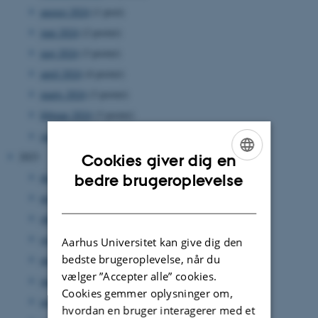
august 2024
(1 post)
juni 2024
(2 poster)
maj 2024
(3 poster)
april 2024
(4 poster)
marts 2024
(3 poster)
februar 2024
(3 poster)
januar 2024
(5 poster)
2023
Cookies giver dig en
ENGLISH
december 2023
(1 post)
bedre brugeroplevelse
november 2023
(4 poster)
DANISH
oktober 2023
(3 poster)
september 2023
(6 poster)
Aarhus Universitet kan give dig den
bedste brugeroplevelse, når du
august 2023
(1 post)
vælger ”Accepter alle” cookies.
juni 2023
(2 poster)
Cookies gemmer oplysninger om,
maj 2023
(3 poster)
hvordan en bruger interagerer med et