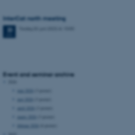
InterCat north meeting
Tirsdag
20.
juni 2023,
kl. 10:00
20
JUN.
Event and seminar archive
2026
juni 2026
(3 poster)
maj 2026
(3 poster)
april 2026
(3 poster)
marts 2026
(3 poster)
februar 2026
(6 poster)
2025