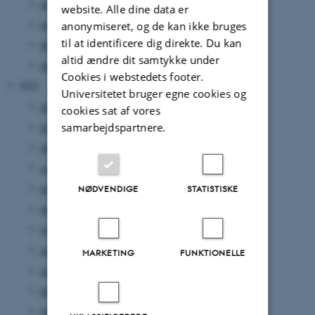
april 2023
(2 poster)
website. Alle dine data er
marts 2023
(2 poster)
anonymiseret, og de kan ikke bruges
til at identificere dig direkte. Du kan
februar 2023
(3 poster)
altid ændre dit samtykke under
januar 2023
(1 post)
Cookies i webstedets footer.
2022
Universitetet bruger egne cookies og
december 2022
(1 post)
cookies sat af vores
samarbejdspartnere.
november 2022
(2 poster)
oktober 2022
(2 poster)
september 2022
(3 poster)
august 2022
(1 post)
NØDVENDIGE
STATISTISKE
juni 2022
(4 poster)
maj 2022
(5 poster)
april 2022
(4 poster)
MARKETING
FUNKTIONELLE
marts 2022
(5 poster)
februar 2022
(4 poster)
januar 2022
(1 post)