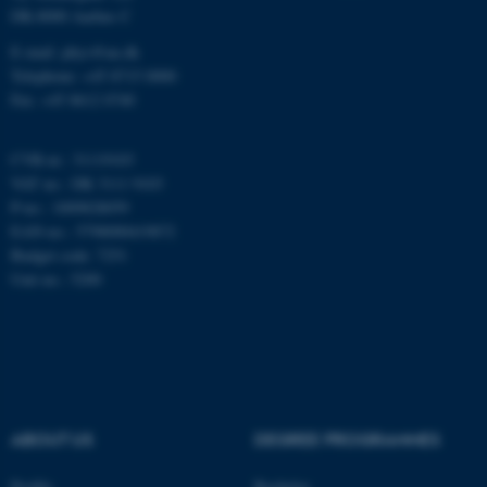
DK-8000 Aarhus C
E-mail: phys@au.dk
Telephone: +45 8715 0000
ASP.NET_SessionId
Microsoft Corporation
Fax: +45 8612 0740
.au.dk
CVR-nr.: 31119103
VAT no.: DK 3111 9103
P-no.: 1009828059
JSESSIONID
Oracle Corporation
.au.dk
EAN-no.: 5798000419872
Budget code: 7251
Unit no.: 5200
ARRAffinity
Microsoft Corporation
.mitstudie.au.dk
esctx
ABOUT US
DEGREE PROGRAMMES
Microsoft Corporation
.login.microsoftonline.com
Profile
Bachelor