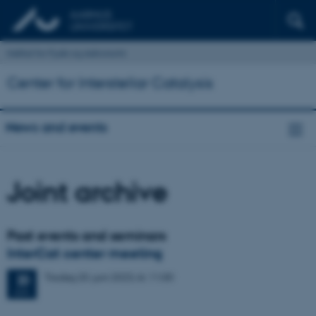
Institut for Fysik og Astronomi
Center for Interstellar Catalysis
News and events
Joint archive
Past events and seminars
InterCat center meeting
Tirsdag
20.
juni 2023,
kl. 11:00
20
JUN.