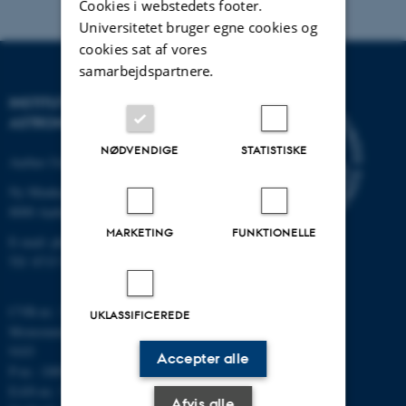
Cookies i webstedets footer.
Universitetet bruger egne cookies og
cookies sat af vores
samarbejdspartnere.
INSTITUT FOR FYSIK OG
ASTRONOMI
NØDVENDIGE
STATISTISKE
Aarhus Universitet
Ny Munkegade 120
8000 Aarhus C
MARKETING
FUNKTIONELLE
E-mail: phys@au.dk
Tlf: 8715 5696
CVR-nr.: 31119103
UKLASSIFICEREDE
Momsnummer/VAT: DK 3111
9103
Accepter alle
P-nr.: 1009828059
EAN-nr.: 5798000419872
Afvis alle