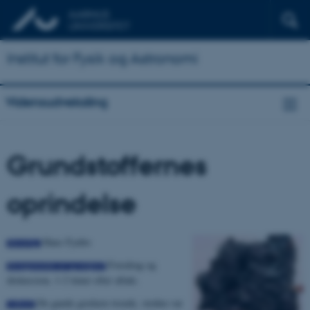
Institut for Fysik og Astronomi
Vidensudveksling
Grundstoffernes
oprindelse
Hans Fynbo
Foredrag og
diskussion, 1-2 timer efter aftale.
De gamle grækere troede, verden var