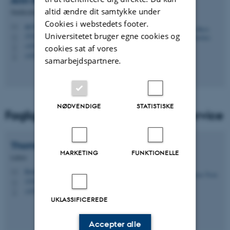
Ann-Berit Porse
Stærkær
altid ændre dit samtykke under
Studiesekretær
Cookies i webstedets footer.
aps@phys.au.dk
M
Universitetet bruger egne cookies og
1522, 314
H
+4520103017
P
cookies sat af vores
+4520103017
P
samarbejdspartnere.
NØDVENDIGE
STATISTISKE
Faglig ansvarlig lektor for Besøgsservice
Thomas
Tram
MARKETING
FUNKTIONELLE
Lektor
thomas.tram@phys.au.dk
M
1520, 522
H
+4526397398
P
UKLASSIFICEREDE
Accepter alle