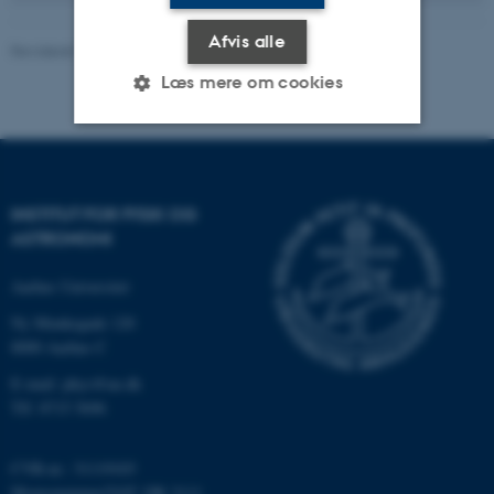
Afvis alle
Revideret 13.11.2025
-
Jan Joachim Arlt
Læs mere om cookies
Nødvendige
Statistiske
Marketing
Funktionelle
Uklassificerede
INSTITUT FOR FYSIK OG
ASTRONOMI
Aarhus Universitet
Nødvendige cookies hjælper
Ny Munkegade 120
med at gøre hjemmesiden
8000 Aarhus C
brugbar ved at aktivere nogle
grundlæggende funktioner
E-mail: phys@au.dk
som navigation mm.
Tlf: 8715 5696
Hjemmesiden kan ikke
fungerer uden disse cookies.
CVR-nr.: 31119103
Momsnummer/VAT: DK 3111