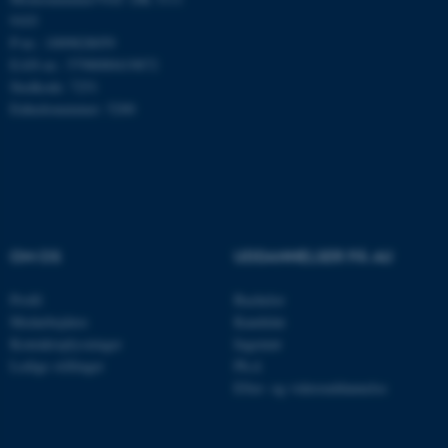
9103
P-nr.: 1009828059
Navn
Udbyder / Domæne
EAN-nr.: 5798000419872
be_typo_user
TYPO3 Association
Stedkode: 7251
.au.dk
Enhedsnummer: 5200
fe_typo_user
Typo3 Association
.au.dk
OM OS
UDDANNELSER PÅ AU
Profil
Bachelor
Medarbejdere
Kandidat
Kontaktoplysninger
Ingeniør
Ledige stillinger
Ph.d.
Efter- og videreuddannelse