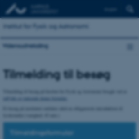
English
Institut for Fysik og Astronomi
Vidensudveksling
Tilmelding til besøg
Tilmelding til besøg på Institut for Fysik og Astronomi foregår ved at
udfylde og indsende denne formular.
Et besøg på instituttet omfatter altid en obligatorisk introduktion til
fysikstudiet (varighed: 45 min.)
Tilmeldingsformular