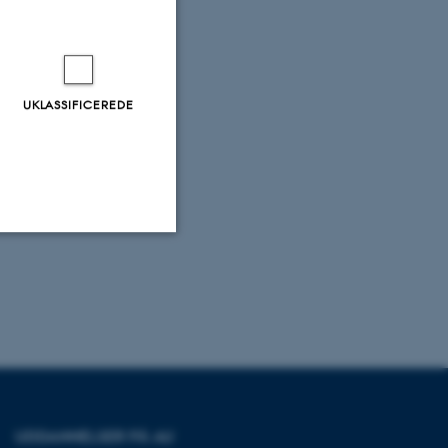
UKLASSIFICEREDE
Uklassificerede
ere nogle
rer uden disse
UDDANNELSER PÅ AU