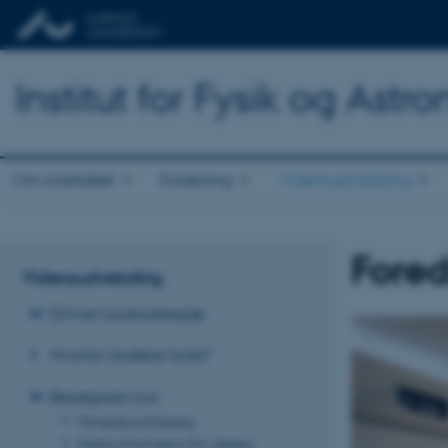
Institut for Fysik og Astr
Om instituttet
Forskning
Vidensudveksling
Fore
Vidensudveksling
Erhvervssamarbejde
Hvorfor studere fysik?
Besøgsservice
Tilmelding til besøg
Nyttig information ifm. besøg