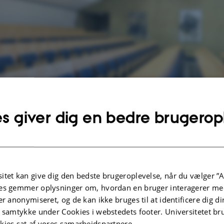
s giver dig en bedre brugerop
der fysikforedrag, hvor en forsker fortæller om et fysisk emne. Disse foredrag k
rne på emnet før ankomst til IFA.
menuen til venstre for at læse lidt om de enkelte foredrag.
itet kan give dig den bedste brugeroplevelse, når du vælger ”A
es gemmer oplysninger om, hvordan en bruger interagerer med
er anonymiseret, og de kan ikke bruges til at identificere dig d
t samtykke under Cookies i webstedets footer. Universitetet br
.2026
-
Thomas Tram
kies sat af vores samarbejdspartnere.