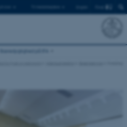
Find
 ph.d.er
Til medarbejdere
English
Bæredygtighed på IFA
itut for Fysik og Astronomi
Vidensudveksling
Besøgsservice
Foredrag