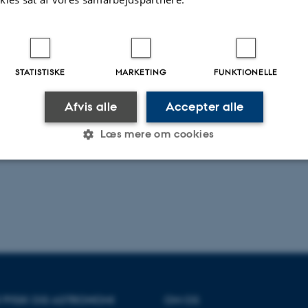
STATISTISKE
MARKETING
FUNKTIONELLE
Afvis alle
Accepter alle
Læs mere om cookies
Statistiske
Marketing
Funktionelle
es hjælper med at gøre hjemmesiden brugbar ved at aktiv
nktioner som navigation mm. Hjemmesiden kan ikke funge
R FYSIK OG ASTRONOMI
OM OS