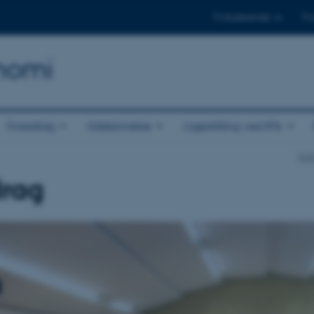
Til studerende
Til
onomi
Foredrag
Uddannelse
Ligestilling ved IFA
Inst
drag