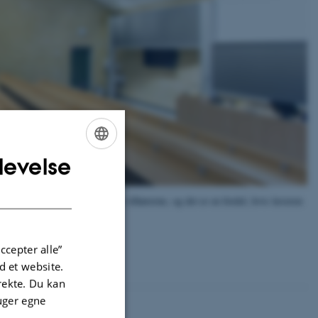
levelse
ENGLISH
DANISH
ræver lidt tankevirksomhed hos tilhørerne, og det er en fordel, hvis læreren
ccepter alle”
 et website.
irekte. Du kan
uger egne