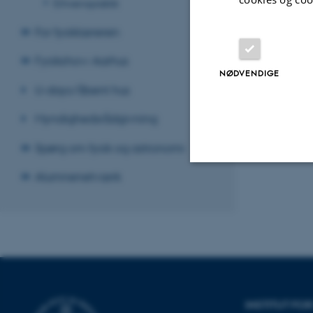
Erhvervspraktik
For fysiklæreren
Fysikshow Aarhus
NØDVENDIGE
U-days/åbent hus
Myndighedsrådgivning
Spørg om fysik og astronomi
Alumnenetværk
Nødvendige
Nødvendige cooki
grundlæggende fu
cookies.
INSTITUT FO