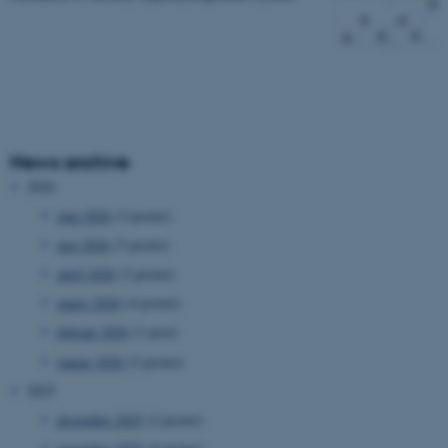
News archive
2026
juni 2026
(3 poster)
maj 2026
(3 poster)
april 2026
(2 poster)
marts 2026
(4 poster)
februar 2026
(1 post)
januar 2026
(2 poster)
2025
december 2025
(2 poster)