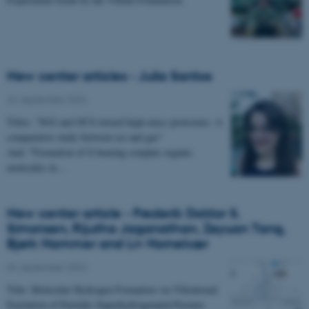
New center articles - Julia Santos
24. september 2024
Titles: "SO2 and OCS toward high-mass protostars: A
comparative study between ice and gas"
And: "Formation of S-bearing complex organic
molecules in…
New center article - Frederik Doktor S.
Simonsen, Rijutha Jaganathan, Zeyuan Tang,
Bjørk Hammer and Liv Hornekær
04. september 2024
Title: Molecular Hydrogen Formation via Vibrational
Excitation of Partially Superhydrogenated Pyrenes