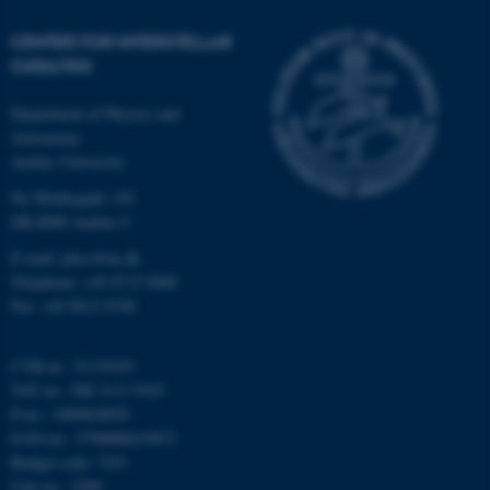
CENTER FOR INTERSTELLAR
CATALYSIS
Department of Physics and
Astronomy
Aarhus University
ASP.NET_SessionId
Microsoft Corporation
Ny Munkegade 120
.au.dk
DK-8000 Aarhus C
E-mail: phys@au.dk
Telephone: +45 8715 0000
Fax: +45 8612 0740
JSESSIONID
Oracle Corporation
.au.dk
CVR-nr.: 31119103
VAT no.: DK 3111 9103
P-no.: 1009828059
ARRAffinity
Microsoft Corporation
.mitstudie.au.dk
EAN-no.: 5798000419872
Budget code: 7251
Unit no.: 5200