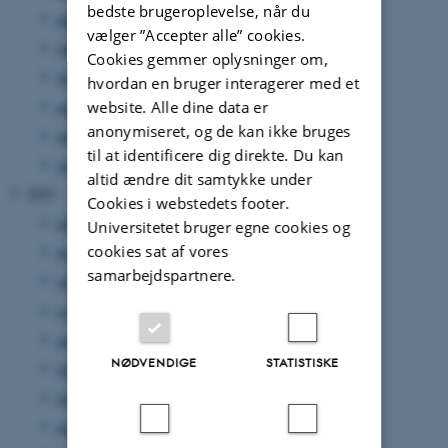
bedste brugeroplevelse, når du
august 2024
(2 poster)
vælger ”Accepter alle” cookies.
juli 2024
(1 post)
Cookies gemmer oplysninger om,
juni 2024
(1 post)
hvordan en bruger interagerer med et
website. Alle dine data er
april 2024
(2 poster)
anonymiseret, og de kan ikke bruges
marts 2024
(3 poster)
til at identificere dig direkte. Du kan
januar 2024
(3 poster)
altid ændre dit samtykke under
2023
Cookies i webstedets footer.
december 2023
(4 poster)
Universitetet bruger egne cookies og
cookies sat af vores
november 2023
(1 post)
samarbejdspartnere.
oktober 2023
(3 poster)
september 2023
(2 poster)
august 2023
(4 poster)
NØDVENDIGE
STATISTISKE
juli 2023
(1 post)
juni 2023
(2 poster)
maj 2023
(1 post)