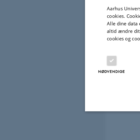
Aarhus Univers
cookies. Cooki
Alle dine data 
altid ændre di
cookies og coo
NØDVENDIGE
Nødvendige