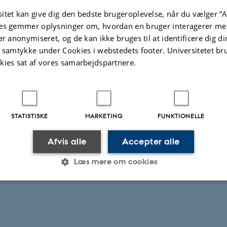
itet kan give dig den bedste brugeroplevelse, når du vælger ”A
es gemmer oplysninger om, hvordan en bruger interagerer med
er anonymiseret, og de kan ikke bruges til at identificere dig d
t samtykke under Cookies i webstedets footer. Universitetet br
kies sat af vores samarbejdspartnere.
STATISTISKE
MARKETING
FUNKTIONELLE
Afvis alle
Accepter alle
Læs mere om cookies
Statistiske
Marketing
Funktionelle