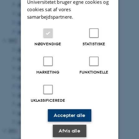
Universitetet bruger egne cookies og
april 2023
(2 poster)
cookies sat af vores
marts 2023
(4 poster)
samarbejdspartnere.
februar 2023
(1 post)
januar 2023
(2 poster)
2022
NØDVENDIGE
STATISTISKE
december 2022
(1 post)
november 2022
(1 post)
oktober 2022
(2 poster)
MARKETING
FUNKTIONELLE
september 2022
(1 post)
juli 2022
(4 poster)
juni 2022
(5 poster)
UKLASSIFICEREDE
maj 2022
(4 poster)
marts 2022
(1 post)
Accepter alle
januar 2022
(1 post)
Afvis alle
2021