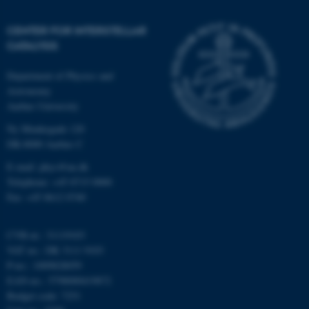
be_typo_user
TYPO3 Association
.au.dk
CENTER FOR INTERSTELLAR
CATALYSIS
Department of Physics and
fe_typo_user
Typo3 Association
Astronomy
.au.dk
Aarhus University
Ny Munkegade 120
DK-8000 Aarhus C
E-mail: phys@au.dk
Telephone: +45 8715 0000
Fax: +45 8612 0740
CVR-nr.: 31119103
VAT no.: DK 3111 9103
P-no.: 1009828059
ASP.NET_SessionId
Microsoft Corporation
EAN-no.: 5798000419872
.au.dk
Budget code: 7251