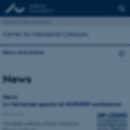
Institut for Fysik og Astronomi
Center for Interstellar Catalysis
News and events
News
News
Liv Hornekær speaks at NORNDiP conference
08. maj 2023
23rd annual conference of Nordic Network for
Diversity in Physics