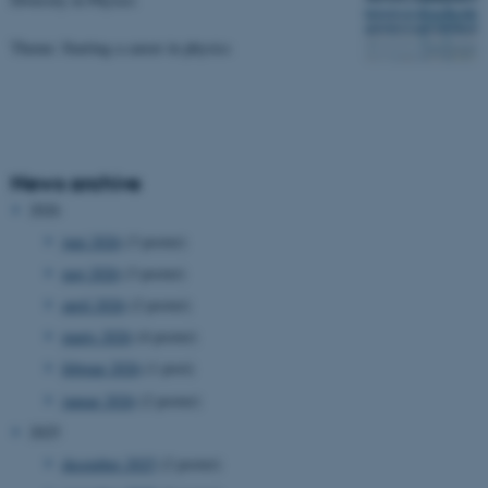
Theme: Starting a career in physics
News archive
2026
juni 2026
(3 poster)
maj 2026
(3 poster)
april 2026
(2 poster)
marts 2026
(4 poster)
februar 2026
(1 post)
januar 2026
(2 poster)
2025
december 2025
(2 poster)