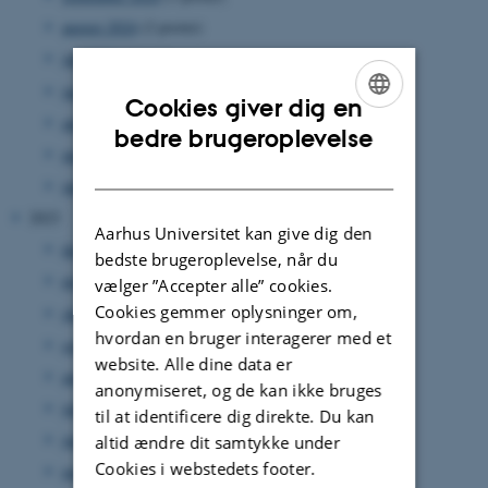
august 2024
(2 poster)
juli 2024
(1 post)
juni 2024
(1 post)
Cookies giver dig en
april 2024
(2 poster)
ENGLISH
bedre brugeroplevelse
marts 2024
(3 poster)
DANISH
januar 2024
(3 poster)
2023
Aarhus Universitet kan give dig den
december 2023
(4 poster)
bedste brugeroplevelse, når du
november 2023
(1 post)
vælger ”Accepter alle” cookies.
Cookies gemmer oplysninger om,
oktober 2023
(3 poster)
hvordan en bruger interagerer med et
september 2023
(2 poster)
website. Alle dine data er
august 2023
(4 poster)
anonymiseret, og de kan ikke bruges
juli 2023
(1 post)
til at identificere dig direkte. Du kan
juni 2023
(2 poster)
altid ændre dit samtykke under
Cookies i webstedets footer.
maj 2023
(1 post)