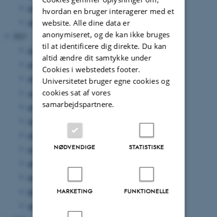
marts 2024
(3 poster)
hvordan en bruger interagerer med et
januar 2024
(3 poster)
website. Alle dine data er
anonymiseret, og de kan ikke bruges
2023
til at identificere dig direkte. Du kan
december 2023
(4 poster)
altid ændre dit samtykke under
november 2023
(1 post)
Cookies i webstedets footer.
oktober 2023
(3 poster)
Universitetet bruger egne cookies og
cookies sat af vores
september 2023
(2 poster)
samarbejdspartnere.
august 2023
(4 poster)
juli 2023
(1 post)
juni 2023
(2 poster)
NØDVENDIGE
STATISTISKE
maj 2023
(1 post)
april 2023
(2 poster)
marts 2023
(4 poster)
februar 2023
(1 post)
MARKETING
FUNKTIONELLE
januar 2023
(2 poster)