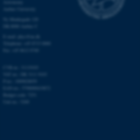
Astronomy
Aarhus University
Ny Munkegade 120
DK-8000 Aarhus C
ASP.NET_SessionId
Microsoft Corporation
E-mail: phys@au.dk
.au.dk
Telephone: +45 8715 0000
Fax: +45 8612 0740
CVR-nr.: 31119103
JSESSIONID
Oracle Corporation
VAT no.: DK 3111 9103
.au.dk
P-no.: 1009828059
EAN-no.: 5798000419872
Budget code: 7251
ARRAffinity
Unit no.: 5200
Microsoft Corporation
.mitstudie.au.dk
esctx
Microsoft Corporation