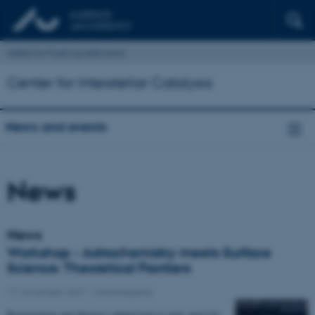
Institut for Fysik og Astronomi
Center for Interstellar Catalysis
News and events
News
News
Workshop - Astrochemistry meets Surface
Science: Theoretical Frontiers
17. november 2021
-
Medarbejdere
Registration and abstract submission is now open for