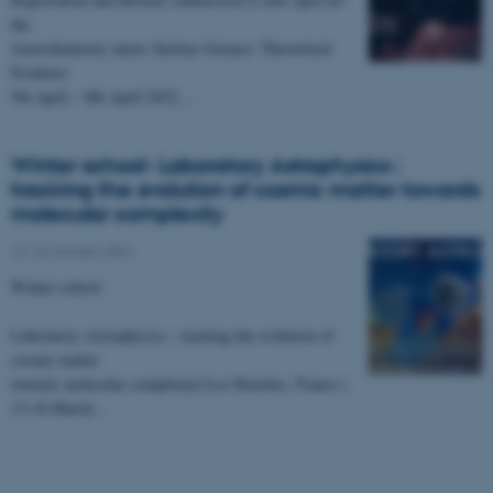
the
Astrochemistry meets Surface Science: Theoretical
Frontiers
5th April – 8th April 2022,…
Winter school- Laboratory Astrophysics :
tracking the evolution of cosmic matter towards
molecular complexity
10. november 2021
Winter school
Laboratory Astrophysics : tracking the evolution of
cosmic matter
towards molecular complexity| Les Houches, France |
13-18 March…