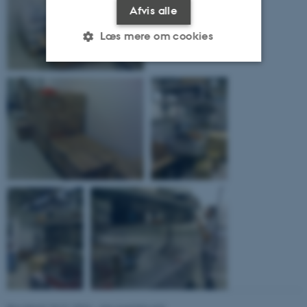
Afvis alle
Læs mere om cookies
Nødvendige
Statistiske
Marketing
Funktionelle
Uklassificerede
Nødvendige cookies hjælper
med at gøre hjemmesiden
brugbar ved at aktivere nogle
grundlæggende funktioner
som navigation mm.
Hjemmesiden kan ikke
fungerer uden disse cookies.