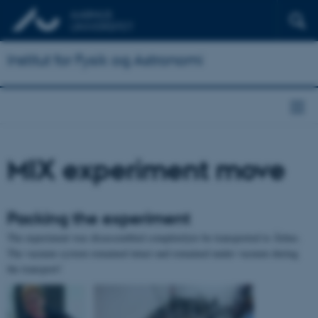
Institut for Fysik og Astronomi
MIX experiment move
Packing the experiment
The experiment was disassembled completelyto be transported to Århus.
The vacuum system remained intact and remained under vacuum during
the transport!