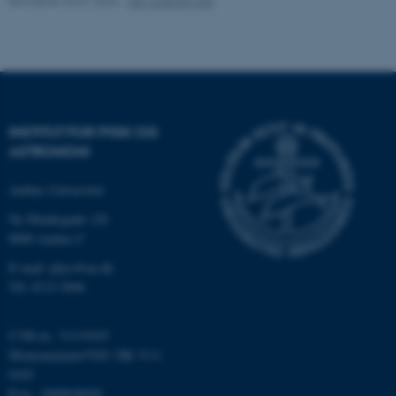
Revideret 29.01.2024
-
Jan Joachim Arlt
Navn
Udbyder / Domæne
be_typo_user
TYPO3 Association
.au.dk
INSTITUT FOR FYSIK OG
fe_typo_user
Typo3 Association
ASTRONOMI
.au.dk
Aarhus Universitet
Ny Munkegade 120
8000 Aarhus C
E-mail: phys@au.dk
Tlf: 8715 5696
CVR-nr.: 31119103
Momsnummer/VAT: DK 3111
9103
ASP.NET_SessionId
Microsoft Corporation
P-nr.: 1009828059