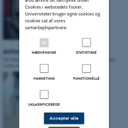
Cookies i webstedets footer.
Universitetet bruger egne cookies og
cookies sat af vores
samarbejdspartnere.
Arrival of the experiment
NØDVENDIGE
STATISTISKE
The experiment arrived in Århus after one day of travel. The vacuum
system sucessfully remained under vacuum!
MARKETING
FUNKTIONELLE
UKLASSIFICEREDE
Accepter alle