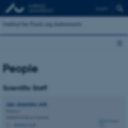
English
Institut for Fysik og Astronomi
People
Scientific Staff
Jan Joachim
Arlt
Professor
Institut for Fysik og Astronomi
arlt@phys.au.dk
M