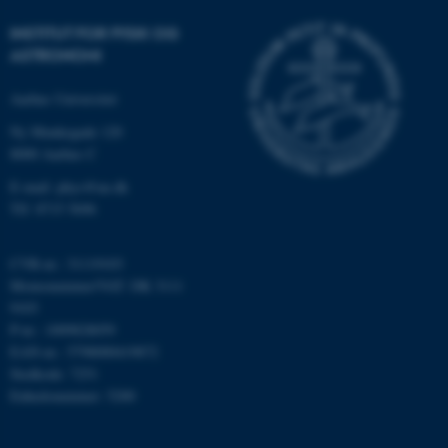
brugbar ved at aktivere nogle
INSTITUT FOR FYSIK OG
grundlæggende funktioner
ASTRONOMI
som navigation mm.
Hjemmesiden kan ikke
Aarhus Universitet
fungerer uden disse cookies.
Ny Munkegade 120
8000 Aarhus C
E-mail: phys@au.dk
Navn
Udbyder / Domæne
Tlf: 8715 5696
be_typo_user
TYPO3 Association
.au.dk
CVR-nr.: 31119103
Momsnummer/VAT: DK 3111
9103
fe_typo_user
Typo3 Association
P-nr.: 1009828059
.au.dk
EAN-nr.: 5798000419872
Stedkode: 7251
Enhedsnummer: 5200