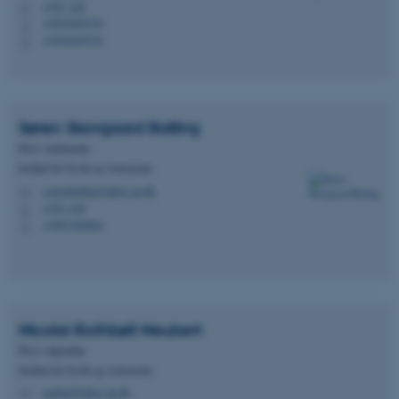
1525, 422
H
+4542424716
P
+4542424716
P
Søren Skovgaard
Balling
Ph.d.-studerende
Institut for Fysik og Astronomi
soerenballing@phys.au.dk
M
1525, 420
H
+4587168904
P
Nicolai Rothbøll
Neubert
Ph.d.-stipendiat
Institut for Fysik og Astronomi
neubert@phys.au.dk
M