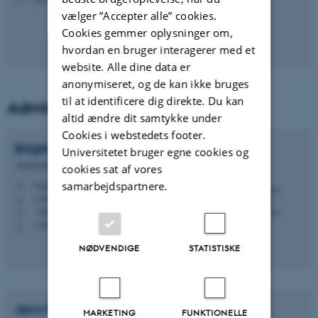
vælger ”Accepter alle” cookies.
Cookies gemmer oplysninger om,
hvordan en bruger interagerer med et
website. Alle dine data er
anonymiseret, og de kan ikke bruges
til at identificere dig direkte. Du kan
Administrative Staff
altid ændre dit samtykke under
Cookies i webstedets footer.
Brigitte Christina
Henderson
Universitetet bruger egne cookies og
Akademisk medarbejder
cookies sat af vores
samarbejdspartnere.
brigitte@phys.au.dk
M
1520, 524
H
+4587155605
P
+4523382389
P
NØDVENDIGE
STATISTISKE
Jens Rasmus
Rønde
MARKETING
FUNKTIONELLE