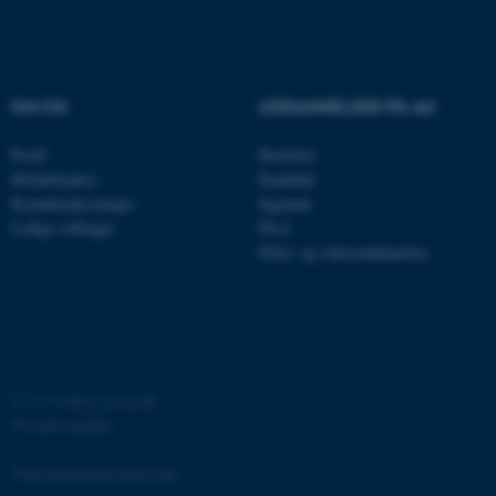
OM OS
UDDANNELSER PÅ AU
Profil
Bachelor
ASP.NET_SessionId
Microsoft Corporation
Medarbejdere
Kandidat
.au.dk
Kontaktoplysninger
Ingeniør
Ledige stillinger
Ph.d.
Efter- og videreuddannelse
JSESSIONID
Oracle Corporation
.au.dk
©
—
Cookies på au.dk
ARRAffinity
Microsoft Corporation
Privatlivspolitik
.mitstudie.au.dk
Tilgængelighedserklæring