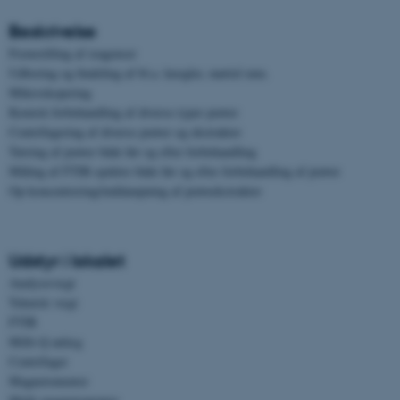
Beskrivelse
Fremstilling af reagenser
Udboring og findeling af bl.a. knogler, mørtel mm.
Mikroskopering
Kemisk forbehandling af diverse typer prøver
Centrifugering af diverse prøver og ekstrakter
Tørring af prøver både før og efter forbehandling
Måling af FTIR-spektre både før og efter forbehandling af prøver
Op-koncentrering/inddampning af prøveekstrakter
Udstyr i lokalet
Analysevægt
Teknisk vægt
FTIR
Milli-Q anlæg
Centrifuger
Magnetomrører