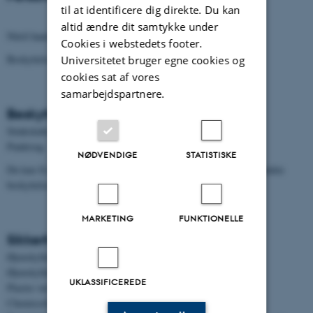
til at identificere dig direkte. Du kan
altid ændre dit samtykke under
Nitril handsker
Cookies i webstedets footer.
Beskyttelsesbriller
Universitetet bruger egne cookies og
cookies sat af vores
samarbejdspartnere.
Beskyttelse
Stinkskabe
Punktsug
NØDVENDIGE
STATISTISKE
Du kan få mere at vide om brug af personlige værnemidler og anden
beskyttelse
her
[MSK2]
MARKETING
FUNKTIONELLE
Sikkerhedsudstyr
Øjenskylleflasker ved vasken
Øjenskyllebruser ved vasken
UKLASSIFICEREDE
Plastre ved vasken
Chemisorb puder under vasken