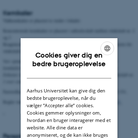
Kemikalier
Vådkemikalier er placeret to steder i lokalet:
Koncentrerede kemikalier er placeret i udtræksskab mellem stinkskab nr. 2
og 3
Reagenser/ fortyndede kemikalier er placeret i udtræksskab til venstre for
stinkskab nr. 1
Cookies giver dig en
Vær opmærksom på at alle beholdere med reagenser/ fortyndede
ENGLISH
bedre brugeroplevelse
kemikalier skal være mærket med indhold samt fremstillingsdato.
DANISH
Etiketter til gængse blandinger findes i overskab ved siden af stinkskab nr.
1 over centrifugen.
Aarhus Universitet kan give dig den
Faststofkemikalier er placeret i aflåst kemikalieskab i lokale 1522-331.
bedste brugeroplevelse, når du
Regler vedrørende anvendelse af kemikalier kan findes
her
[MSK1]
vælger ”Accepter alle” cookies.
Cookies gemmer oplysninger om,
hvordan en bruger interagerer med et
website. Alle dine data er
anonymiseret, og de kan ikke bruges
Personlige værnemidler