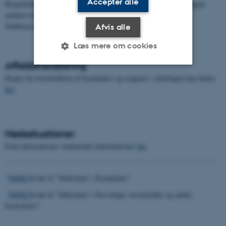
Accepter alle
Brandsluknings udstyr, kulsyreslukker, håndsprøjtebatteri (på gangen
mellem lokale 1522-327 og 1522-331)
Nødbruser i sidste rum på gangen mellem toilet og altan
Afvis alle
Læs mere om cookies
Affaldshåndtering
Regler for bortskaffelse af kemikalier og reagener i afdelingen kan findes
Nødvendige
Statistiske
Marketing
her
.
Funktionelle
Uklassificerede
Nødssituationer
Nødvendige cookies hjælper
Find informationer vedrørende nødsituationer
her
.
med at gøre hjemmesiden
brugbar ved at aktivere nogle
[MSK1]
Link til ”Sikkerhed > Kemikalier”
grundlæggende funktioner
som navigation mm.
[MSK2]
Link til ”Sikkerhed > Personlige værnemidler og anden
Hjemmesiden kan ikke
beskyttelse”
fungerer uden disse cookies.