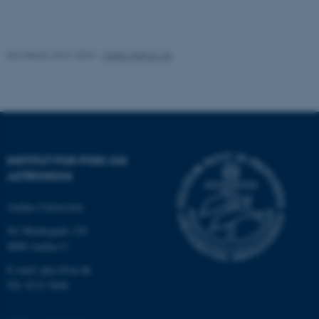
Navn
Udbyder / Domæne
Revideret 29.01.2024
-
Mette Alstrup Lie
be_typo_user
TYPO3 Association
.au.dk
fe_typo_user
Typo3 Association
.au.dk
INSTITUT FOR FYSIK OG
ASTRONOMI
Aarhus Universitet
Ny Munkegade 120
8000 Aarhus C
E-mail: phys@au.dk
Tlf: 8715 5696