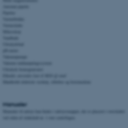
Multi magnetomrører
Automat pipette
Pipetter
Varmeblokke
Varmeskabe
Mikroskop
Vandbade
Ultralydsbad
pH-meter
Vakuumpumpe
Vakuum inddampningssystem
Ultralyds homogenisator
Elkedel,
anvendes kun til Milli-Q vand
Håndholdt elektrisk værktøj, slibebor og boremaskine
Manualer
Manualer til udstyr kan findes i udstyrsmapper, der er placeret i overskabet
ved siden af stinkskab nr. 1 over centrifugen.