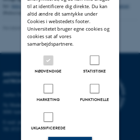
her:
https://esero.dk/aktiviteter/introduktion-til-satellitkommunikation/
.
til at identificere dig direkte. Du kan
Øvelsesvejledning i denne
PDF
.
altid ændre dit samtykke under
Cookies i webstedets footer.
Revideret 06.10.2025
-
Thomas Tram
Universitetet bruger egne cookies og
cookies sat af vores
samarbejdspartnere.
NØDVENDIGE
STATISTISKE
INSTITUT FOR FYSIK OG
ASTRONOMI
Aarhus Universitet
MARKETING
FUNKTIONELLE
Ny Munkegade 120
8000 Aarhus C
E-mail: phys@au.dk
UKLASSIFICEREDE
Tlf: 8715 5696