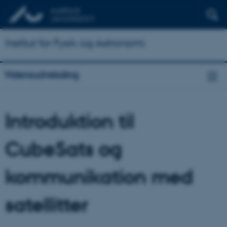
Institut for Fysik og Astronomi
Vidensudveksling
Introduktion til
CubeSats og
kommunikation med
satellitter