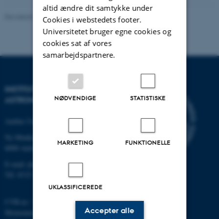
altid ændre dit samtykke under
Revideret 29.01.2024
-
Thomas Tram
Cookies i webstedets footer.
Universitetet bruger egne cookies og
cookies sat af vores
samarbejdspartnere.
INSTITUT FOR FYSIK OG
NØDVENDIGE
STATISTISKE
ASTRONOMI
Aarhus Universitet
Ny Munkegade 120
MARKETING
FUNKTIONELLE
8000 Aarhus C
E-mail: phys@au.dk
Tlf: 8715 5696
UKLASSIFICEREDE
CVR-nr.: 31119103
Accepter alle
Momsnummer/VAT: DK 3111