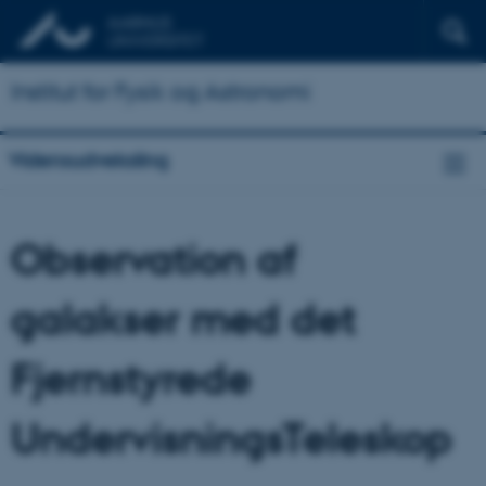
Institut for Fysik og Astronomi
Vidensudveksling
Observation af
galakser med det
Fjernstyrede
UndervisningsTeleskop