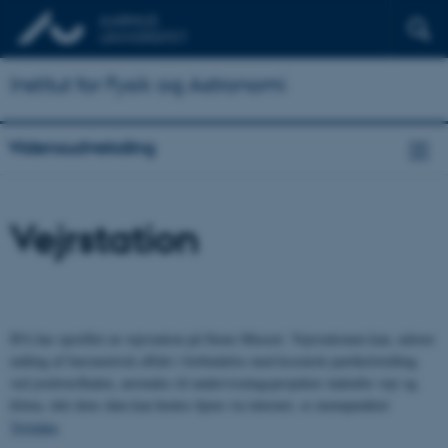
Institut for Fysik og Astronomi
Vidensudveksling
Vejrstation
IFA har opstillet en vejrstation på Steno Museet. Vejrstationen kan, udover
måling af barometrisk effekt i forbindelse med kosmisk partikelstråling
ved jordoverfladen, anvendes til undervisningsprojekter indenfor vejr og
klima, idet dens data kan hentes hjem via internet, se menupunktet
Vejrdata
.