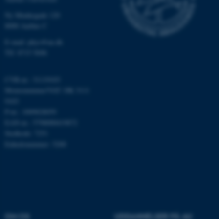
Nødvendige
Statistiske
Marketing
Ny Munkegade 120
8000 Aarhus C
Funktionelle
Uklassificerede
E-mail: phys@au.dk
Tlf: 8715 5696
Nødvendige cookies hjælper
CVR-nr.: 31119103
med at gøre hjemmesiden
Momsnummer/VAT: DK 3111
brugbar ved at aktivere nogle
9103
grundlæggende funktioner
P-nr.: 1009828059
som navigation mm.
EAN-nr.: 5798000419872
Hjemmesiden kan ikke
Stedkode: 7251
fungerer uden disse cookies.
Enhedsnummer: 5200
Navn
Udbyder / Domæne
be_typo_user
TYPO3 Association
.au.dk
OM OS
UDDANNELSER PÅ AU