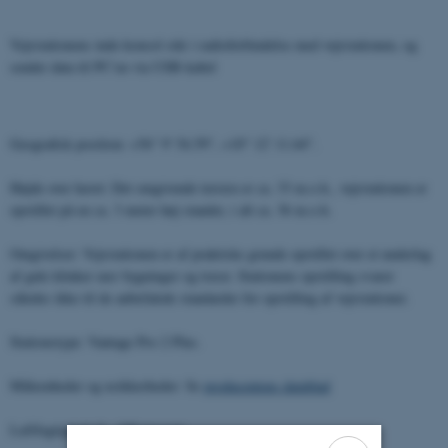
Vejrstationens inde-konsol står i radioforbindelse med vejrstationen, og
sender data til PC'en via USB-kabel
Geografisk position: +56° 9' 54.59'', +10° 12' 11.64''.
Højde over havet: Det omgivende terræn er ca. 33 m.o.h., vejrstationen er
opstillet på en ca. 3 meter høj stander, i alt ca. 36 m.o.h.
Omgivelser: Vejrstationen er af praktiske grunde opstillet over et underlag
af gule klinker nær bygninger og træer. Stationens opstilling svarer
således ikke til de anbefalede standarder for opstilling af vejrstationer.
Stationstype: Vantage Pro 2 Plus.
Måleenheder og usikkerheder: Se
producentens datablad
Luftfugtighed: 0 - 100 procent.