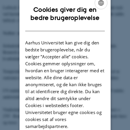
Lufttryk: hPa. Bemærk at lufttrykket er reduceret til det tilsvarende tryk
Cookies giver dig en
ved havoverfladen. Trykket ved havoverfladen kan udregnes som det målte
ENGLISH
bedre brugeroplevelse
lufttryk + 0.125 hPa pr. m. o. h.
DANISH
Nedbør: mm.
Aarhus Universitet kan give dig den
Solindstråling: Måles som Watt pr. kvadratmeter på en vandret flade.
bedste brugeroplevelse, når du
Bemærk at solindstråling andetsteds ofte angives som Watt pr.
vælger ”Accepter alle” cookies.
kvadratmeter vinkelret på solstrålingen.
Cookies gemmer oplysninger om,
hvordan en bruger interagerer med et
Temperatur: ° Celsius. Bemærk at måling af temperatur påvirkes af at
website. Alle dine data er
stationen står i læ af huse og træer, samt af underlaget af gule klinker.
anonymiseret, og de kan ikke bruges
UV-indeks: Måles som 0 - 16 på en vandret flade. Bemærk at UV-indeks
til at identificere dig direkte. Du kan
andetsteds ofte angives vinkelret på solstrålingen.
altid ændre dit samtykke under
Cookies i webstedets footer.
Vindretning: 0° - 360° . Nord = 0°/360°, øst = 90°, syd = 180°, vest =
Universitetet bruger egne cookies og
270°. Bemærk at måling af vindforhold kan forstyrres af nærtstående huse
cookies sat af vores
og træer.
samarbejdspartnere.