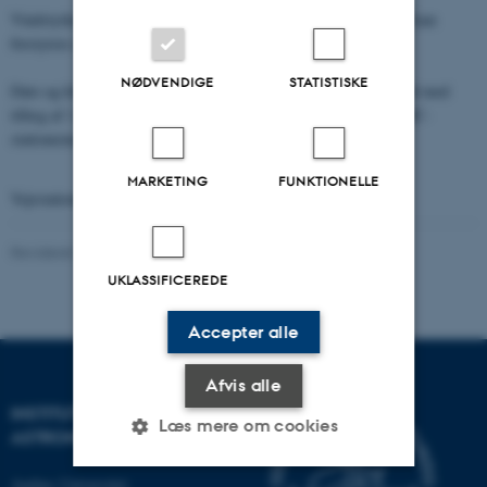
Vindstyrke: Meter pr. sekund. Bemærk at måling af vindforhold kan
forstyrres af nærtstående huse og træer.
NØDVENDIGE
STATISTISKE
Dato og klokkeslæt: Tidsstempling af vejrdata er dansk normaltid med
tillæg af 1 time når sommertid er gældende. Bemærk at HiSPARC-
stationernes tidsstempling er i UTC.
MARKETING
FUNKTIONELLE
Vejrstationens PC-kontrolpanel
Revideret 29.01.2024
UKLASSIFICEREDE
Accepter alle
Afvis alle
INSTITUT FOR FYSIK OG
Læs mere om cookies
ASTRONOMI
Aarhus Universitet