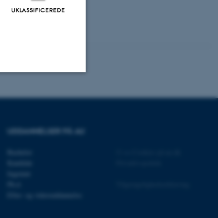
UKLASSIFICEREDE
Uklassificerede
UDDANNELSER PÅ AU
ere nogle
rer uden disse
Bachelor
©
—
Cookies på au.dk
Kandidat
Privatlivspolitik
Ingeniør
Ph.d.
Tilgængelighedserklæring
Efter- og videreuddannelse
 vores CMS-udbyder,