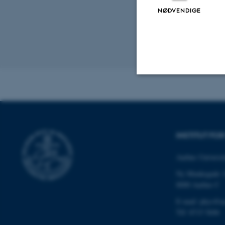
NØDVENDIGE
Contact
For more details
(aschatterley@ph
Revideret 10.06
Nødvendige
INSTITUT FO
Nødvendige cooki
grundlæggende fu
Aarhus Universit
cookies.
Ny Munkegade 
8000 Aarhus C
E-mail: phys@a
Navn
Tlf: 8715 5696
be_typo_user