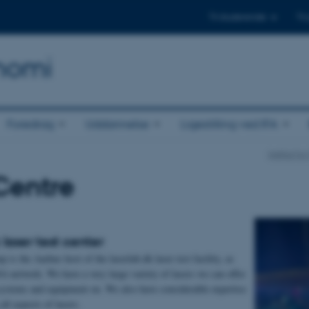
Til studerende
Til
onomi
Foredrag
Uddannelse
Ligestilling ved IFA
Institut f
Centre
 laser test center
p is the Aarhus host of the laserlab.dk laser test facility, as
A network. We have a very large variety of lasers we can offer
 systems and equipment on. We also have considerable expertise
all aspects of lasers.