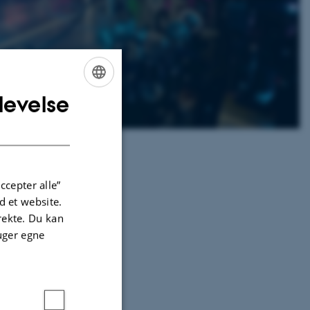
levelse
ENGLISH
DANISH
ccepter alle”
 et website.
irekte. Du kan
uger egne