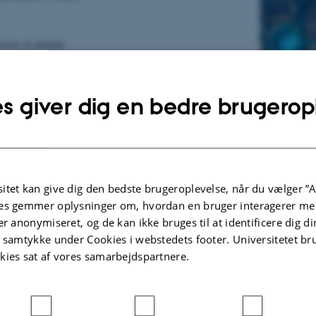
ccess to include:
om 270 nm to 6000 nm
zed lasers
s giver dig en bedre brugerop
mbs
lsed lasers (266 to 1064 nm)
ulsed lasers (230 to 2000 nm)
ion of laser wavelength, linewidth, and pulse duration we
mething close.
itet kan give dig den bedste brugeroplevelse, når du vælger ”A
es gemmer oplysninger om, hvordan en bruger interagerer med
acterization
er anonymiseret, og de kan ikke bruges til at identificere dig d
 in advanced laser characterization:
t samtykke under Cookies i webstedets footer. Universitetet br
kies sat af vores samarbejdspartnere.
uency measurement with kHz precision
se noise measurements
rization