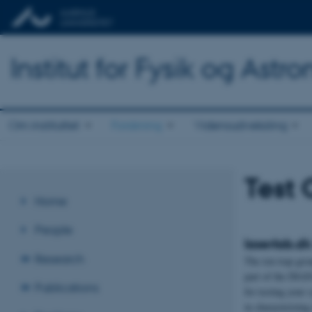
Institut for Fysik og Astr
Om instituttet
Forskning
Vidensudveksling
Test 
Home
People
laserlab.dk
Research
The ion trap grou
part of the DIAN
Publications
for testing your
in characterizing 