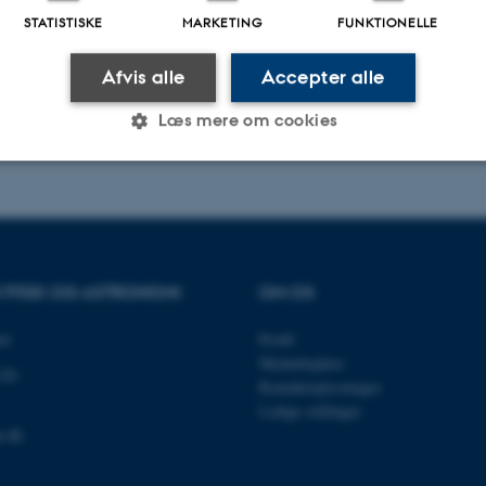
STATISTISKE
MARKETING
FUNKTIONELLE
 and to set up a meeting, please contact Adam Chatterley
Afvis alle
Accepter alle
ys.au.dk).
Læs mere om cookies
.2026
-
Adam Simon Chatterley
Statistiske
Marketing
Funktionelle
R FYSIK OG ASTRONOMI
OM OS
es hjælper med at gøre hjemmesiden brugbar ved at aktiv
nktioner som navigation mm. Hjemmesiden kan ikke funge
et
Profil
Medarbejdere
120
Kontaktoplysninger
Ledige stillinger
u.dk
Udbyder / Domæne
Udløb
Beskrivelse
30
Denne cookie sættes af
TYPO3 Association