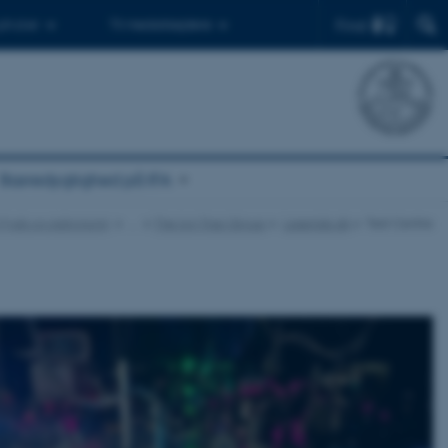
Find
 ph.d.er
Til medarbejdere
Bæredygtighed på IFA
or Fysik og Astronomi
…
The Ion Trap Group
Laserlab.dk
Test Centre