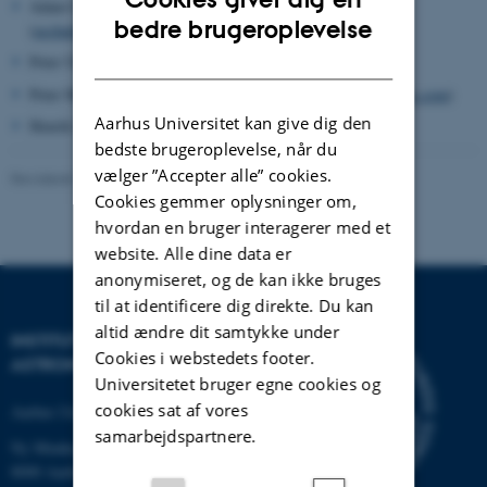
Adam Chatterley, AU laser technical manager
ENGLISH
bedre brugeroplevelse
(
aschatterley@phys.au.dk
)
DANISH
Peter Uhd Jepsen, DTU (
puje@fotonik.dtu.dk
)
Peter Morten Moselund, NKT Photonics (
pmm@nktphotonics.com
)
Aarhus Universitet kan give dig den
Henrik Stapelfeldt, AU, (
henriks@chem.au.dk
)
bedste brugeroplevelse, når du
vælger ”Accepter alle” cookies.
Revideret 10.06.2026
-
Adam Simon Chatterley
Cookies gemmer oplysninger om,
hvordan en bruger interagerer med et
website. Alle dine data er
anonymiseret, og de kan ikke bruges
til at identificere dig direkte. Du kan
altid ændre dit samtykke under
INSTITUT FOR FYSIK OG
Cookies i webstedets footer.
ASTRONOMI
Universitetet bruger egne cookies og
cookies sat af vores
Aarhus Universitet
samarbejdspartnere.
Ny Munkegade 120
8000 Aarhus C