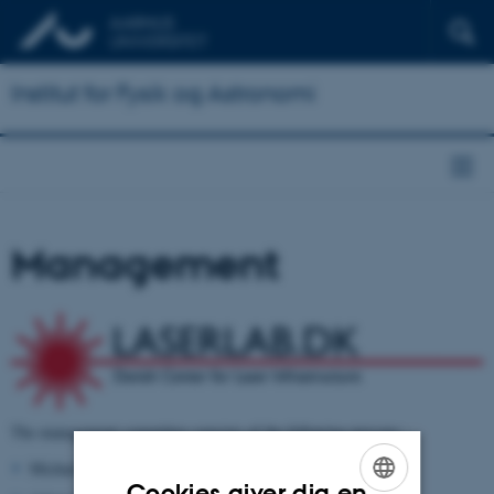
Institut for Fysik og Astronomi
Management
The management committee consists of the following persons:
Michael Drewsen, president, AU (
drewsen@phys.au.dk
)
Cookies giver dig en