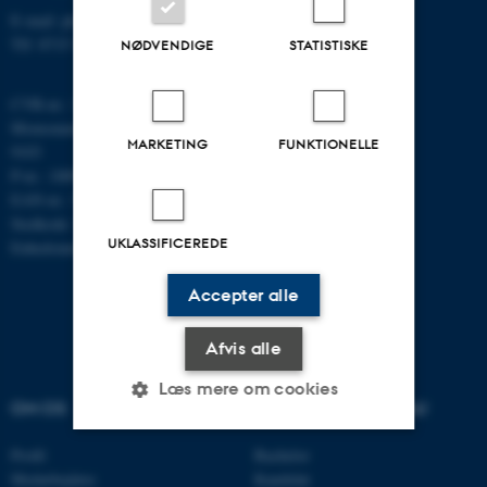
E-mail: phys@au.dk
Tlf: 8715 5696
NØDVENDIGE
STATISTISKE
CVR-nr.: 31119103
Momsnummer/VAT: DK 3111
MARKETING
FUNKTIONELLE
9103
P-nr.: 1009828059
EAN-nr.: 5798000419872
Stedkode: 7251
UKLASSIFICEREDE
Enhedsnummer: 5200
Accepter alle
Afvis alle
Læs mere om cookies
OM OS
UDDANNELSER PÅ AU
Profil
Bachelor
Nødvendige
Statistiske
Marketing
Medarbejdere
Kandidat