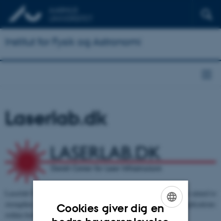
Institut for Fysik og Astronomi
Laserlab.dk
Laserlab DK is a interdisciplinary national research infrastructure aimed to
strengthen the development of advanced laser light sources for applications
Cookies giver dig en
within both industry and research.
ENGLISH