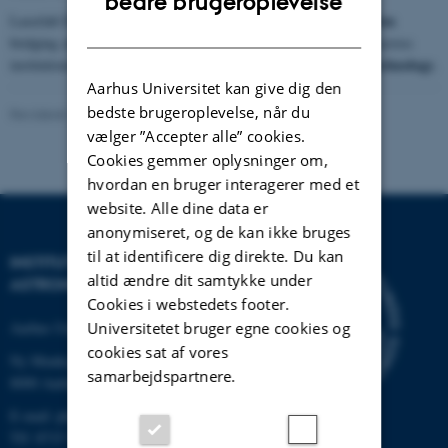
bedre brugeroplevelse
national user organisation
Laserlab DK has two main activities; a
DANISH
bridging already existing research and development laboratories across
laser technology
institutions and, investments in advanced
state of the art
.
Aarhus Universitet kan give dig den
bedste brugeroplevelse, når du
Revideret 10.06.2026
-
Adam Simon Chatterley
vælger ”Accepter alle” cookies.
Cookies gemmer oplysninger om,
hvordan en bruger interagerer med et
website. Alle dine data er
anonymiseret, og de kan ikke bruges
til at identificere dig direkte. Du kan
INSTITUT FOR FYSIK OG
altid ændre dit samtykke under
ASTRONOMI
Cookies i webstedets footer.
Aarhus Universitet
Universitetet bruger egne cookies og
cookies sat af vores
Ny Munkegade 120
samarbejdspartnere.
8000 Aarhus C
E-mail: phys@au.dk
Tlf: 8715 5696