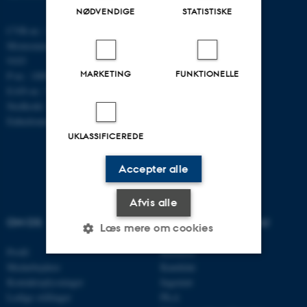
NØDVENDIGE
STATISTISKE
CVR-nr.: 31119103
Momsnummer/VAT: DK 3111
9103
MARKETING
FUNKTIONELLE
P-nr.: 1009828059
EAN-nr.: 5798000419872
Stedkode: 7251
Enhedsnummer: 5200
UKLASSIFICEREDE
Accepter alle
Afvis alle
OM OS
UDDANNELSER PÅ AU
Læs mere om cookies
Profil
Bachelor
Medarbejdere
Kandidat
Nødvendige
Statistiske
Marketing
Kontaktoplysninger
Ingeniør
Ledige stillinger
Ph.d.
Funktionelle
Uklassificerede