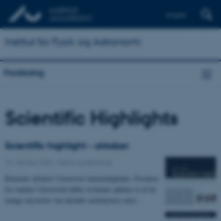
English
Institut for Fysik og Astronomi
Forskning
Scientific Highlights
Scientific highlight - oktober
10. oktober 2023
-
Natur og teknologi
Rumstøv afslører Universets hemmeligheder: Forskere
fra Aarhus Universitet håber at kunne opklare et af de
mange mysterier om ukendte molekylære arter…