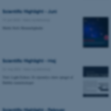
Scientific Highlight - Juni
19. juni 2023
-
Natur og teknologi
Mørkt Stofs Hemmeligheder
Scientific Highlight - Maj
22. maj 2023
-
Natur og teknologi
Titel: Light Echoes: Et stjernelys-show optaget af
Hubble-rumteleskopet
Scientific Highlight - Februar