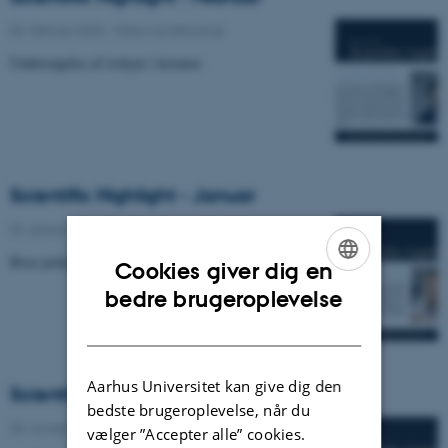
02. februar 2023
-
Natur og teknologi
​​​​​​​Undersøgelse af isskyer i kosmos
Scientific Highlight - Januar
02. januar 2023
-
Natur og teknologi
Bose polaronens liv og død.
Cookies giver dig en
ENGLISH
bedre brugeroplevelse
DANISH
Aarhus Universitet kan give dig den
Scientific Highlight
bedste brugeroplevelse, når du
28. november 2022
-
Natur og teknologi
vælger ”Accepter alle” cookies.