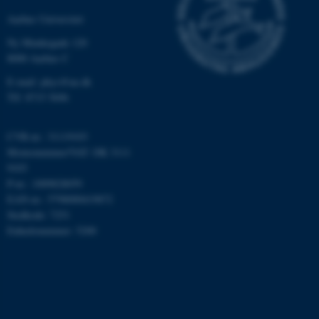
grundlæggende funktioner
Aarhus Universitet
som navigation mm.
Hjemmesiden kan ikke
Ny Munkegade 120
fungerer uden disse cookies.
8000 Aarhus C
E-mail: phys@au.dk
Tlf: 8715 5696
Navn
Udbyder / Domæne
be_typo_user
CVR-nr.: 31119103
TYPO3 Association
.au.dk
Momsnummer/VAT: DK 3111
9103
P-nr.: 1009828059
EAN-nr.: 5798000419872
fe_typo_user
Typo3 Association
Stedkode: 7251
.au.dk
Enhedsnummer: 5200