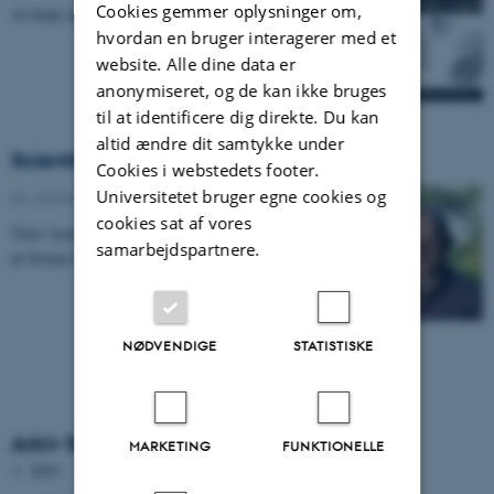
Cookies gemmer oplysninger om,
At finde spor fra egetræer.
hvordan en bruger interagerer med et
website. Alle dine data er
anonymiseret, og de kan ikke bruges
til at identificere dig direkte. Du kan
altid ændre dit samtykke under
Scientific Highlight
Cookies i webstedets footer.
Universitetet bruger egne cookies og
04. oktober 2022
-
Institut for Fysik og Astronomi
cookies sat af vores
Titel: Jorden Rundt på 13 Timer, af Shaeema Zaman
samarbejdspartnere.
at Science Melting Pot
NØDVENDIGE
STATISTISKE
Arkiv Scientific Highlights
MARKETING
FUNKTIONELLE
2023