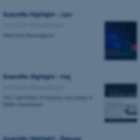
Scientific Highlight - Juni
19. juni 2023
-
Natur og teknologi
Mørkt Stofs Hemmeligheder
Scientific Highlight - Maj
22. maj 2023
-
Natur og teknologi
Titel: Light Echoes: Et stjernelys-show optaget af
Hubble-rumteleskopet
Scientific Highlight - Februar