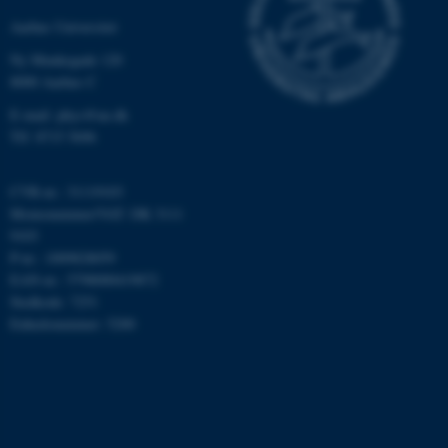
grundlæggende funktioner
Aarhus Universitet
som navigation mm.
Hjemmesiden kan ikke
Ny Munkegade 120
fungerer uden disse cookies.
8000 Aarhus C
E-mail: phys@au.dk
Tlf: 8715 5696
Navn
Udbyder / Domæne
be_typo_user
CVR-nr.: 31119103
TYPO3 Association
.au.dk
Momsnummer/VAT: DK 3111
9103
P-nr.: 1009828059
EAN-nr.: 5798000419872
fe_typo_user
Typo3 Association
Stedkode: 7251
.au.dk
Enhedsnummer: 5200