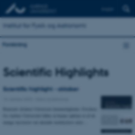
English
Institut for Fysik og Astronomi
Forskning
Scientific Highlights
Scientific highlight - oktober
10. oktober 2023
-
Natur og teknologi
Rumstøv afslører Universets hemmeligheder: Forskere
fra Aarhus Universitet håber at kunne opklare et af de
mange mysterier om ukendte molekylære arter…