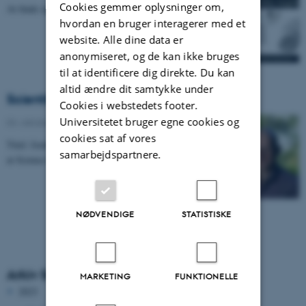
Cookies gemmer oplysninger om,
At finde spor fra egetræer.
hvordan en bruger interagerer med et
website. Alle dine data er
anonymiseret, og de kan ikke bruges
til at identificere dig direkte. Du kan
altid ændre dit samtykke under
Scientific Highlight
Cookies i webstedets footer.
Universitetet bruger egne cookies og
04. oktober 2022
-
Institut for Fysik og Astronomi
cookies sat af vores
Titel: Jorden Rundt på 13 Timer, af Shaeema Zaman
samarbejdspartnere.
at Science Melting Pot
NØDVENDIGE
STATISTISKE
Arkiv Scientific Highlights
MARKETING
FUNKTIONELLE
2023