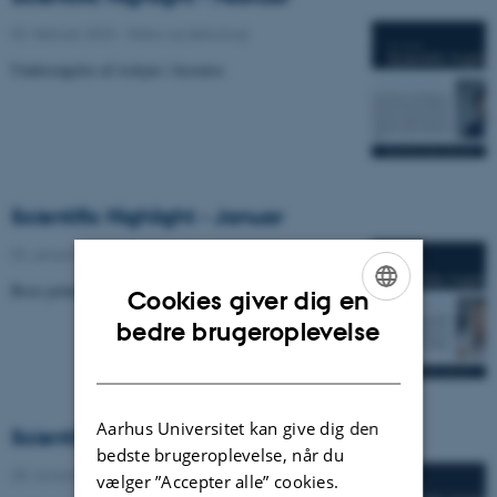
02. februar 2023
-
Natur og teknologi
​​​​​​​Undersøgelse af isskyer i kosmos
Scientific Highlight - Januar
02. januar 2023
-
Natur og teknologi
Bose polaronens liv og død.
Cookies giver dig en
ENGLISH
bedre brugeroplevelse
DANISH
Aarhus Universitet kan give dig den
Scientific Highlight
bedste brugeroplevelse, når du
28. november 2022
-
Natur og teknologi
vælger ”Accepter alle” cookies.