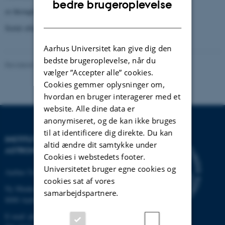
bedre brugeroplevelse
or through
PURE
DANISH
Forfatter
Sortér efter:
Dato
|
|
Titel
Aarhus Universitet kan give dig den
bedste brugeroplevelse, når du
Revideret 29.01.2024
-
Karsten Riisager
vælger ”Accepter alle” cookies.
Cookies gemmer oplysninger om,
hvordan en bruger interagerer med et
website. Alle dine data er
anonymiseret, og de kan ikke bruges
til at identificere dig direkte. Du kan
INSTITUT FOR FYSIK OG
altid ændre dit samtykke under
ASTRONOMI
Cookies i webstedets footer.
Universitetet bruger egne cookies og
Aarhus Universitet
cookies sat af vores
Ny Munkegade 120
samarbejdspartnere.
8000 Aarhus C
E-mail: phys@au.dk