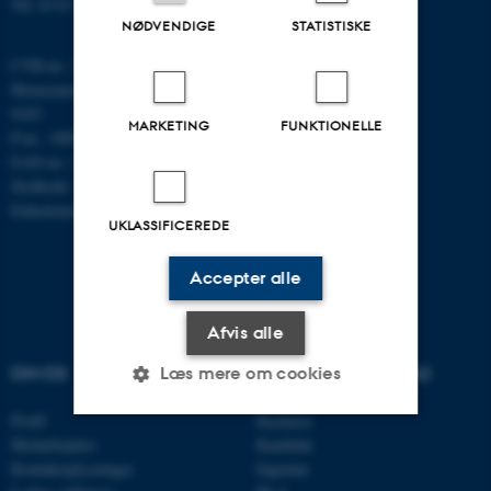
Tlf: 8715 5696
NØDVENDIGE
STATISTISKE
CVR-nr.: 31119103
Momsnummer/VAT: DK 3111
9103
MARKETING
FUNKTIONELLE
P-nr.: 1009828059
EAN-nr.: 5798000419872
Stedkode: 7251
Enhedsnummer: 5200
UKLASSIFICEREDE
Accepter alle
Afvis alle
OM OS
UDDANNELSER PÅ AU
Læs mere om cookies
Profil
Bachelor
Medarbejdere
Kandidat
Nødvendige
Statistiske
Marketing
Kontaktoplysninger
Ingeniør