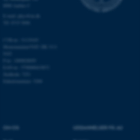
Nødvendige
Statistiske
Marketing
8000 Aarhus C
Funktionelle
Uklassificerede
E-mail: phys@au.dk
Tlf: 8715 5696
Nødvendige cookies hjælper
CVR-nr.: 31119103
med at gøre hjemmesiden
Momsnummer/VAT: DK 3111
brugbar ved at aktivere nogle
9103
P-nr.: 1009828059
grundlæggende funktioner
EAN-nr.: 5798000419872
som navigation mm.
Stedkode: 7251
Hjemmesiden kan ikke
Enhedsnummer: 5200
fungerer uden disse cookies.
Navn
Udbyder / Domæne
be_typo_user
TYPO3 Association
.au.dk
OM OS
UDDANNELSER PÅ AU