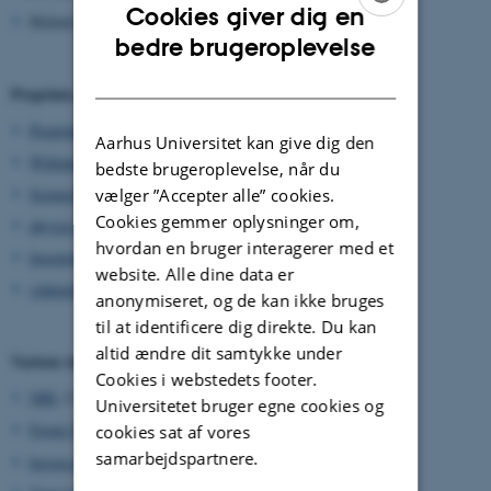
Cookies giver dig en
Helmut Paul's
collection
of stopping powers for light ions
ENGLISH
bedre brugeroplevelse
DANISH
Preprints, journals, other information sources:
Preprint archive
Aarhus Universitet kan give dig den
Wikipedia
bedste brugeroplevelse, når du
ScienceWorld
vælger ”Accepter alle” cookies.
Cookies gemmer oplysninger om,
physics.org
from IoP
hvordan en bruger interagerer med et
Ingeniøren/net
(in Danish)
website. Alle dine data er
videnskab.dk
(in Danish)
anonymiseret, og de kan ikke bruges
til at identificere dig direkte. Du kan
altid ændre dit samtykke under
Various institutions:
Cookies i webstedets footer.
NBI
, Copenhagen
Universitetet bruger egne cookies og
Fermi National Accelerator Laboratory
cookies sat af vores
samarbejdspartnere.
borger.dk
, det offentlige Danmarks Web-side