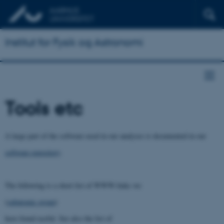
Institut for Fysik og Astronomi
Tools etc
A large part of the software used in our analyses is documented in our
software repository
.
The following is a short list of WWW-links we
(
subatomic group
)
have found useful. See also the list of