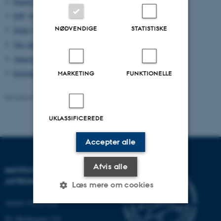
Danish Research Ministry
IOP
, Insitute of Physics, England
NØDVENDIGE
STATISTISKE
Nobel
stiftelsen, Stockholm
The American Physical Society
American Institute of Physics
HomePage.
European Physical Society
MARKETING
FUNKTIONELLE
Revideret 27.05.2025
-
Karsten Riisager
UKLASSIFICEREDE
Accepter alle
Afvis alle
INSTITUT FOR FYSIK OG
ASTRONOMI
Læs mere om cookies
Aarhus Universitet
Ny Munkegade 120