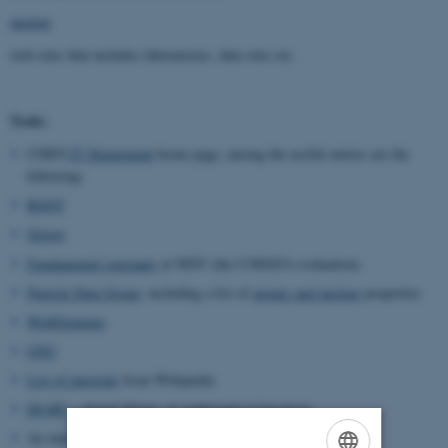
nuclear
web-sites that includes laboratories, data sites etc.
Tools:
CERN
IT Department
home page, among the useful entries are the
following:
ROOT
Octave
Fundamental constants
at NIST (the CODATA evaluation)
Particle Data Group
, including a list of
atomic and nuclear
properties
WebElements
GNU
List of integrals
from Wikipedia
DLMF
= digital library of mathematical functions
An introduction to
LaTeX